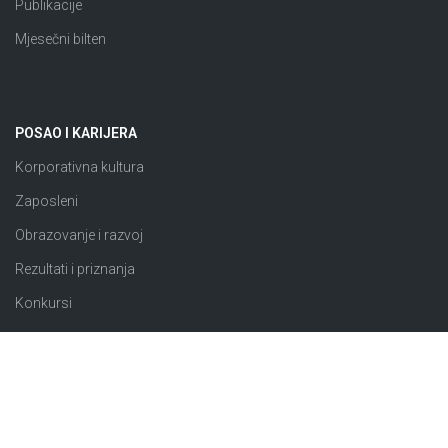
Publikacije
Mjesečni bilten
POSAO I KARIJERA
Korporativna kultura
Zaposleni
Obrazovanje i razvoj
Rezultati i priznanja
Konkursi
JAVNE NABAVKE
Plan nabavki