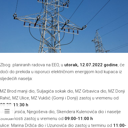
Zbog planiranih radova na EEO, u
utorak, 12.07.2022 godine
, će
doći do prekida u isporuci električnom energijom kod kupaca iz
sljedećih naselja:
MZ Brod manji dio, Suljagića sokak dio, MZ Grbavica dio, MZ Donji
Rahić, MZ Ulice, MZ Vukšić (Gornji i Donji) zastoj u vremenu od
08:30-11:30 h
ulice: Tursića, Njegoševa dio, Skendera Kulenovića dio i naselje
Solidarnosti zastoj u vremenu od
09:00-11:00 h
ulice: Marina Držića dio i Uzunovića dio zastoj u terminu od
11:00-