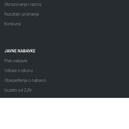
Obrazovanje i razvoj
Rezultati i priznanja
Konkursi
JAVNE NABAVKE
Plan nabavki
Odluke o izboru
Obavještenja o nabavci
Izuzeto od ZJN
Sklopljeni ugovori
Razno