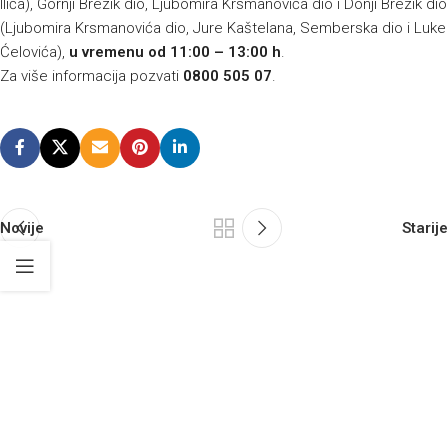
Ilića), Gornji Brezik dio, Ljubomira Krsmanovića dio i Donji Brezik dio
(Ljubomira Krsmanovića dio, Jure Kaštelana, Semberska dio i Luke
Ćelovića),
u vremenu od 11:00 – 13:00 h
.
Za više informacija pozvati
0800 505 07
.
Novije
Starije