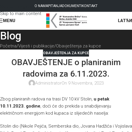
Skip to navigation
O NAMA
PITANJA
DOKUMENTI
KONTAKT
Skip to main content
LAT
ЋИ
MENU
Blog
Početna
Vijesti i publikacije
Obavještenja za kupce
OBAVJEŠTENJA ZA KUPCE
OBAVJEŠTENJE o planiranim
radovima za 6.11.2023.
Administrator
On 9 Novembra, 2023
Zbog planiranih radova na trasi DV 10 kV Stolin,
u petak
10.11.2023. godine
, doći će do prekida u snabdijevanju
električnom energijom kod kupaca iz slijedećih naselja:
Stolin dio (Nikole Pejića, Semberska dio, Jovana Hadžića i Vojislava