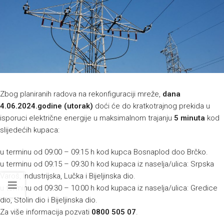
Zbog planiranih radova na rekonfiguraciji mreže,
dana
4.06.2024.godine (utorak)
doći će do kratkotrajnog prekida u
isporuci električne energije u maksimalnom trajanju
5 minuta
kod
slijedećih kupaca:
u terminu od 09:00 – 09:15 h kod kupca Bosnaplod doo Brčko.
u terminu od 09:15 – 09:30 h kod kupaca iz naselja/ulica: Srpska
Varoš, Industrijska, Lučka i Bijeljinska dio.
u terminu od 09:30 – 10:00 h kod kupaca iz naselja/ulica: Gredice
dio, Stolin dio i Bijeljinska dio.
Za više informacija pozvati
0800 505 07
.