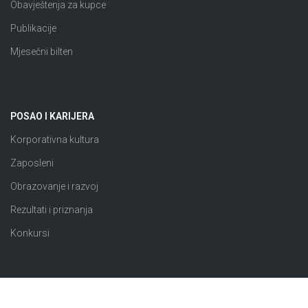
Obavještenja za kupce
Publikacije
Mjesečni bilten
POSAO I KARIJERA
Korporativna kultura
Zaposleni
Obrazovanje i razvoj
Rezultati i priznanja
Konkursi
JAVNE NABAVKE