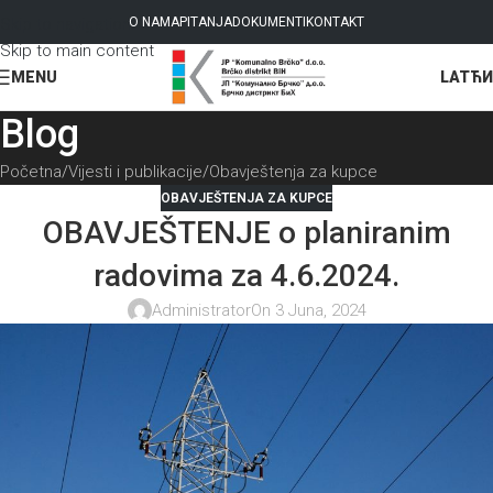
Skip to navigation
O NAMA
PITANJA
DOKUMENTI
KONTAKT
Skip to main content
LAT
ЋИ
MENU
Blog
Početna
Vijesti i publikacije
Obavještenja za kupce
OBAVJEŠTENJA ZA KUPCE
OBAVJEŠTENJE o planiranim
radovima za 4.6.2024.
Administrator
On 3 Juna, 2024