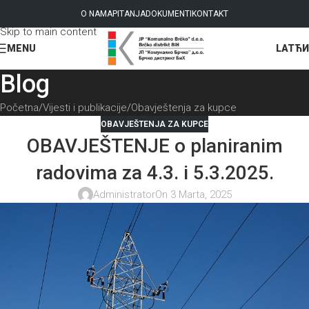
Skip to navigation
O NAMA
PITANJA
DOKUMENTI
KONTAKT
Skip to main content
LAT
ЋИ
MENU
Blog
Početna
Vijesti i publikacije
Obavještenja za kupce
OBAVJEŠTENJA ZA KUPCE
OBAVJEŠTENJE o planiranim
radovima za 4.3. i 5.3.2025.
Administrator
On 3 Marta, 2025