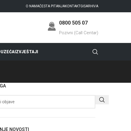
O NAMA
ČESTA PITANJA
KONTAKT
GIS
ARHIVA
0800 505 07
Pozivni (Call Centar)
DUZEĆA
IZVJEŠTAJI
AGA
NJE NOVOSTI