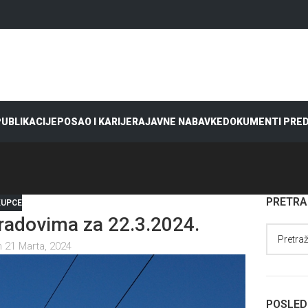
 PUBLIKACIJE
POSAO I KARIJERA
JAVNE NABAVKE
DOKUMENTI PRE
PRETR
KUPCE
adovima za 22.3.2024.
 21 Marta, 2024
POSLED