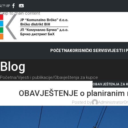
Skip to navigation
AT
ЋИР
Skip to main content
POČETNA
KORISNIČKI SERVIS
VIJESTI I
Blog
Početna
Vijesti i publikacije
Obavještenja za kupce
OBAVJEŠTENJA ZA 
OBAVJEŠTENJE o planiranim r
Posted by
Administrator
On