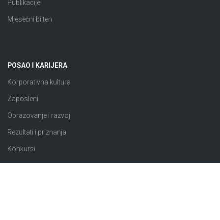
Publikacije
Mjesečni bilten
POSAO I KARIJERA
Korporativna kultura
Zaposleni
Obrazovanje i razvoj
Rezultati i priznanja
Konkursi
JAVNE NABAVKE
Plan nabavki