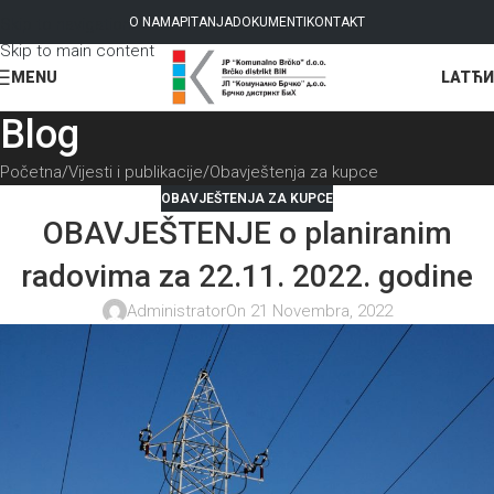
Skip to navigation
O NAMA
PITANJA
DOKUMENTI
KONTAKT
Skip to main content
LAT
ЋИ
MENU
Blog
Početna
Vijesti i publikacije
Obavještenja za kupce
OBAVJEŠTENJA ZA KUPCE
OBAVJEŠTENJE o planiranim
radovima za 22.11. 2022. godine
Administrator
On 21 Novembra, 2022