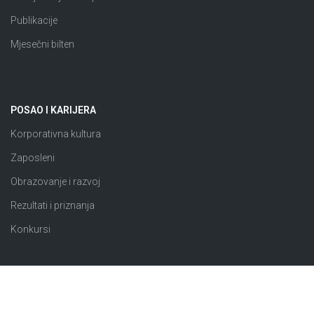
Publikacije
Mjesečni bilten
POSAO I KARIJERA
Korporativna kultura
Zaposleni
Obrazovanje i razvoj
Rezultati i priznanja
Konkursi
JAVNE NABAVKE