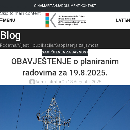
Skip to navigation
O NAMA
PITANJA
DOKUMENTI
KONTAKT
Skip to main content
LAT
ЋИ
MENU
Blog
Početna
Vijesti i publikacije
Saopštenja za javnost
SAOPŠTENJA ZA JAVNOST
OBAVJEŠTENJE o planiranim
radovima za 19.8.2025.
Administrator
On 18 Augusta, 2025