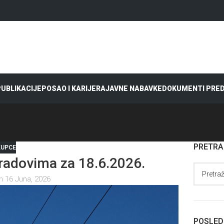
 PUBLIKACIJE
POSAO I KARIJERA
JAVNE NABAVKE
DOKUMENTI PRE
PRETR
KUPCE
adovima za 18.6.2026.
n 16 Juna, 2026
POSLED