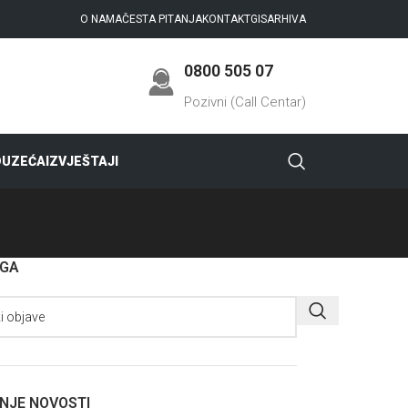
O NAMA
ČESTA PITANJA
KONTAKT
GIS
ARHIVA
0800 505 07
Pozivni (Call Centar)
DUZEĆA
IZVJEŠTAJI
AGA
NJE NOVOSTI