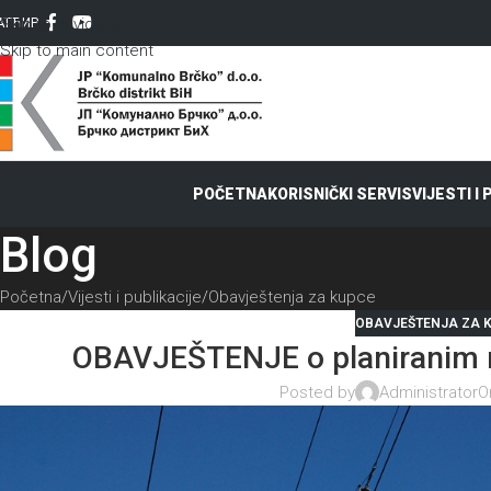
Skip to navigation
AT
ЋИР
Skip to main content
POČETNA
KORISNIČKI SERVIS
VIJESTI I
Blog
Početna
Vijesti i publikacije
Obavještenja za kupce
OBAVJEŠTENJA ZA 
OBAVJEŠTENJE o planiranim r
Posted by
Administrator
O