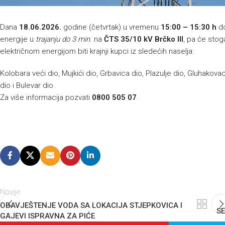
Dana
18.06.2026.
godine (četvrtak) u vremenu
15:00 – 15:30 h
do
energije u
trajanju do 3 min.
na
ČTS 35/10 kV Brčko III
, pa će sto
električnom energijom biti krajnji kupci iz sledećih naselja:
Kolobara veći dio, Mujkići dio, Grbavica dio, Plazulje dio, Gluhakovac
dio i Bulevar dio.
Za više informacija pozvati
0800 505 07
.
Novije
OBAVJEŠTENJE VODA SA LOKACIJA STJEPKOVICA I
SE
GAJEVI ISPRAVNA ZA PIĆE