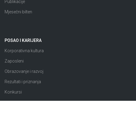
Publikacije
Mjesečni bilten
POSAO I KARIJERA
Korporativna kultura
Zaposleni
Obrazovanje i razvoj
Rezultati i priznanja
Konkursi
JAVNE NABAVKE
Plan nabavki