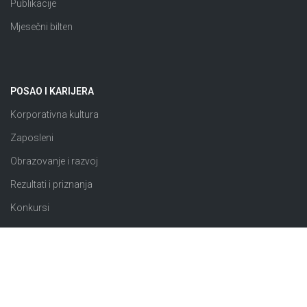
Publikacije
Mjesečni bilten
POSAO I KARIJERA
Korporativna kultura
Zaposleni
Obrazovanje i razvoj
Rezultati i priznanja
Konkursi
JAVNE NABAVKE
Plan nabavki