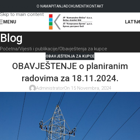
Skip to navigation
O NAMA
PITANJA
DOKUMENTI
KONTAKT
Skip to main content
LAT
ЋИ
MENU
Blog
Početna
Vijesti i publikacije
Obavještenja za kupce
OBAVJEŠTENJA ZA KUPCE
OBAVJEŠTENJE o planiranim
radovima za 18.11.2024.
Administrator
On 15 Novembra, 2024