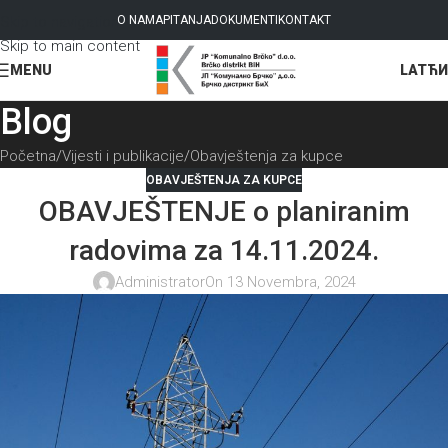
Skip to navigation
O NAMA
PITANJA
DOKUMENTI
KONTAKT
Skip to main content
LAT
ЋИ
MENU
Blog
Početna
Vijesti i publikacije
Obavještenja za kupce
OBAVJEŠTENJA ZA KUPCE
OBAVJEŠTENJE o planiranim
radovima za 14.11.2024.
Administrator
On 13 Novembra, 2024