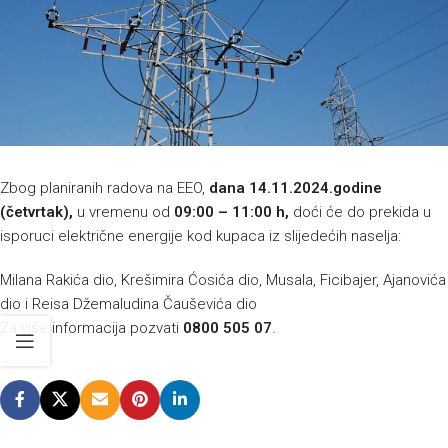
Zbog planiranih radova na EEO,
dana
14.11.2024.godine
(četvrtak),
u vremenu od
09:00 – 11:00 h,
doći će do prekida u
isporuci električne energije kod kupaca iz slijedećih naselja:
Milana Rakića dio, Krešimira Ćosića dio, Musala, Ficibajer, Ajanovića
dio i Reisa Džemaludina Čauševića dio
Za više informacija pozvati
0800 505 07
.