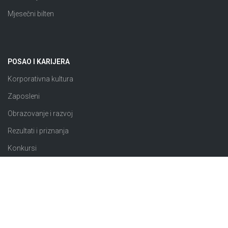
Mjesečni bilten
POSAO I KARIJERA
Korporativna kultura
Zaposleni
Obrazovanje i razvoj
Rezultati i priznanja
Konkursi
JAVNE NABAVKE
Plan nabavki