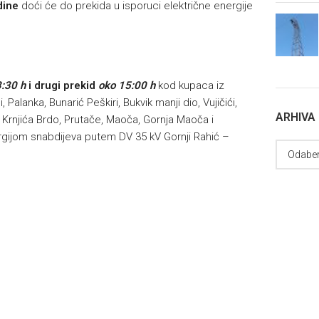
dine
doći će do prekida u isporuci električne energije
:30 h
i drugi prekid
oko 15:00 h
kod kupaca iz
 Palanka, Bunarić Peškiri, Bukvik manji dio, Vujičići,
ARHIVA
o, Krnjića Brdo, Prutače, Maoča, Gornja Maoča i
ergijom snabdijeva putem DV 35 kV Gornji Rahić –