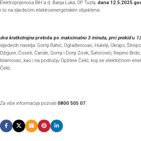
Elektroprijenosa BiH a.d. Banja Luka, OP Tuzla,
dana 12.5.2025.go
i to na sljedećim elektroenergetskim objektima:
dva kratkotrajna
prekida po
maksimalno 3 minuta
,
prvi prekid
u
13
sljedećih naselja: Gornji Rahić, Ograđenovac, Hukelji, Okrajci, Štrepci,
Džigure, Ćoseti, Čande, Gornji i Donji Zovik, Šatorovići, Repino Brd
Islamovac, kao i na području Opštine Čelić, koji se električnom en
Čelić.
Za više informacija pozvati
0800 505 07
.