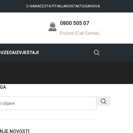
O NAMA
ČESTA PITANJA
KONTAKT
GIS
ARHIVA
0800 505 07
Pozivni (Call Centar)
DUZEĆA
IZVJEŠTAJI
AGA
NJE NOVOSTI