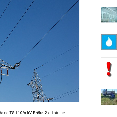
oda na
TS 110/x kV Brčko 2
od strane