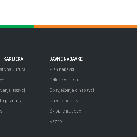
I KARIJERA
JAVNE NABAVKE
tivna kultura
Plan nabavki
eni
Odluke o izboru
anje i razvoj
Obavještenja o nabavci
i i priznanja
Izuzeto od ZJN
si
Sklopljeni ugovori
Razno