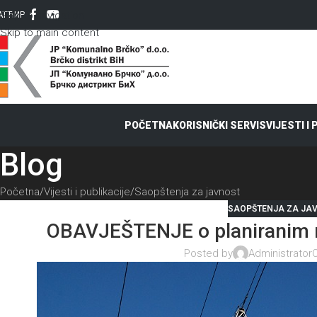
Skip to navigation
AT
ЋИР
Skip to main content
POČETNA
KORISNIČKI SERVIS
VIJESTI I
Blog
Početna
Vijesti i publikacije
Saopštenja za javnost
SAOPŠTENJA ZA JA
OBAVJEŠTENJE o planiranim r
Posted by
Administrator
O