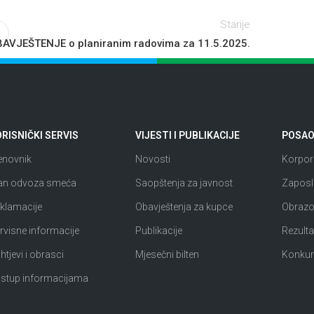
Starije
AVJEŠTENJE o planiranim radovima za 11.5.2025.
RISNIČKI SERVIS
VIJESTI I PUBLIKACIJE
POSAO 
enovnik
Novosti
Korpora
an odvoza smeća
Saopštenja za javnost
Zaposl
klamacije
Obavještenja za kupce
Obrazov
rvisne informacije
Publikacije
Rezultat
htjevi i obrasci
Mjesečni bilten
Konkur
istup informacijama