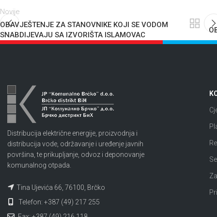
Novije
OBAVJEŠTENJE ZA STANOVNIKE KOJI SE VODOM
OB
SNABDIJEVAJU SA IZVORIŠTA ISLAMOVAC
KO
Cj
Pl
Distribucija električne energije, proizvodnja i
Re
distribucija vode, održavanje i uređenje javnih
površina, te prikupljanje, odvoz i deponovanje
Se
komunalnog otpada.
Za
Tina Ujevića 66, 76100, Brčko
Pr
Telefon: +387 (49) 217 255
Fax: +387 (49) 216 118