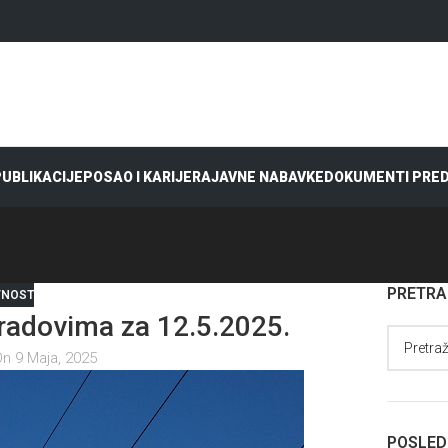
 PUBLIKACIJE
POSAO I KARIJERA
JAVNE NABAVKE
DOKUMENTI PRE
PRETR
VNOST
adovima za 12.5.2025.
n 9 Maja, 2025
POSLED