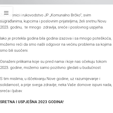
Zaposlenici i rukovodstvo JP „Komunalno Brčko“, svim
sugrađanima, kupcima i poslovnim prijateljima, želi sretnu Novu
2023. godinu, te mnogo zdravlja, sreće i poslovnog uspjeha.
Iako je protekla godina bila godina izazova i sa mnogo poteškoća,
možemo reći da smo našli odgovor na većinu problema sa kojima
smo bili suočeni.
Osnaženi prilikama koje su pred nama i koje nas očekuju tokom
2023. godine, možemo samo pozitivno gledati u budućnost.
S tim mislima, u iščekivanju Nove godine, uz razumijevanje i
solidarnost, a prije svega zdravlje, neka Vaše domove ispuni nada,
sreća i ljubav.
SRETNA I USPJEŠNA 2023 GODINA!