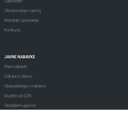
Zaposleni
Obrazovanje i razvoj
Rezultati i priznanja
Konkursi
JAVNE NABAVKE
Plan nabavki
Odluke o izboru
Obavještenja o nabavci
Izuzeto od ZJN
Sklopljeni ugovori
Razno