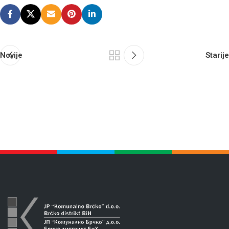
Novije
Starije