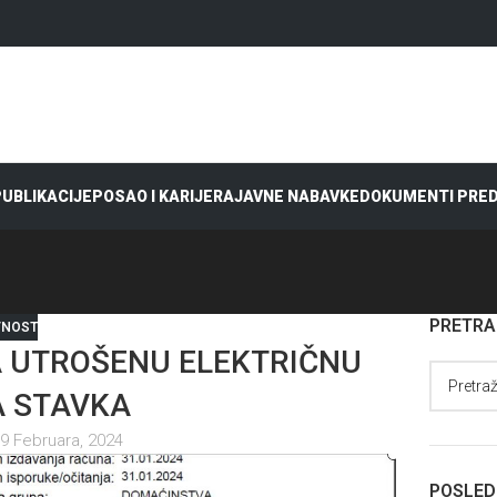
 PUBLIKACIJE
POSAO I KARIJERA
JAVNE NABAVKE
DOKUMENTI PRE
PRETR
VNOST
 UTROŠENU ELEKTRIČNU
A STAVKA
9 Februara, 2024
POSLED