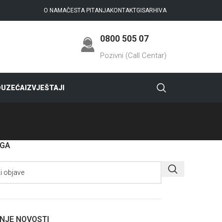
O NAMA
ČESTA PITANJA
KONTAKT
GIS
ARHIVA
0800 505 07
Pozivni (Call Centar)
DUZEĆA
IZVJEŠTAJI
AGA
NJE NOVOSTI