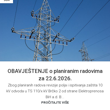
OBAVJEŠTENJE o planiranim radovima
za 22.6.2026.
Zbog planiranih radova revizije polja i ispitivanja zaštita 10
kV odvoda u TS 110/x kV Brčko 2 od strane Elektroprenosa
BiH a.d. B...
PROČITAJTE VIŠE