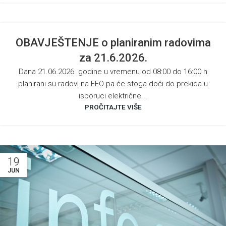
OBAVJEŠTENJE o planiranim radovima
za 21.6.2026.
Dana 21.06.2026. godine u vremenu od 08:00 do 16:00 h
planirani su radovi na EEO pa će stoga doći do prekida u
isporuci električne...
PROČITAJTE VIŠE
19
JUN