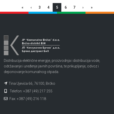
«
‹
3
4
5
6
7
›
»
Distribucija električne energije, proizvodnja i distribucija vode,
održavanje i uređenje javnih površina, te prikupljanje, odvoz i
deponovanje komunalnog otpada.
Tina Ujevića 66, 76100, Brčko
Telefon: +387 (49) 217 255
Fax: +387 (49) 216 118