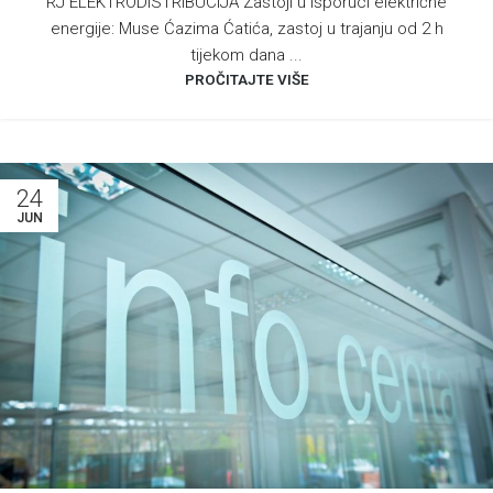
RJ ELEKTRODISTRIBUCIJA Zastoji u isporuci električne
energije: Muse Ćazima Ćatića, zastoj u trajanju od 2 h
tijekom dana ...
PROČITAJTE VIŠE
24
JUN