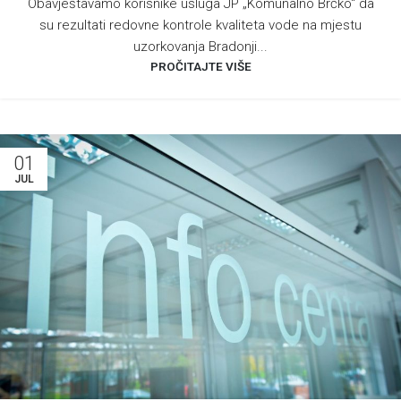
Obavještavamo korisnike usluga JP „Komunalno Brčko“ da
su rezultati redovne kontrole kvaliteta vode na mjestu
uzorkovanja Bradonji...
PROČITAJTE VIŠE
01
JUL