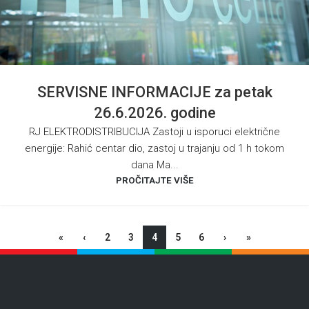
SERVISNE INFORMACIJE za petak
26.6.2026. godine
RJ ELEKTRODISTRIBUCIJA Zastoji u isporuci električne
energije: Rahić centar dio, zastoj u trajanju od 1 h tokom
dana Ma...
PROČITAJTE VIŠE
«
‹
2
3
4
5
6
›
»