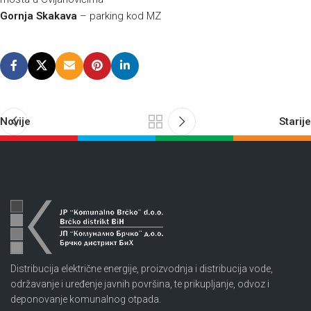
Gornja Skakava
– parking kod MZ
Novije
Starije
Distribucija električne energije, proizvodnja i distribucija vode,
održavanje i uređenje javnih površina, te prikupljanje, odvoz i
deponovanje komunalnog otpada.