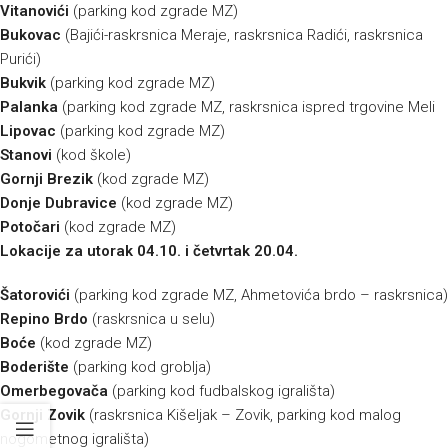
Vitanovići
(parking kod zgrade MZ)
Bukovac
(Bajići-raskrsnica Meraje, raskrsnica Radići, raskrsnica
Purići)
Bukvik
(parking kod zgrade MZ)
Palanka
(parking kod zgrade MZ, raskrsnica ispred trgovine Meli
Lipovac
(parking kod zgrade MZ)
Stanovi
(kod škole)
Gornji Brezik
(kod zgrade MZ)
Donje Dubravice
(kod zgrade MZ)
Potočari
(kod zgrade MZ)
Lokacije za utorak 04.10. i četvrtak 20.04.
Šatorovići
(parking kod zgrade MZ, Ahmetovića brdo – raskrsnica)
Repino Brdo
(raskrsnica u selu)
Boće
(kod zgrade MZ)
Boderište
(parking kod groblja)
Omerbegovača
(parking kod fudbalskog igrališta)
Gornji Zovik
(raskrsnica Kišeljak – Zovik, parking kod malog
nogometnog igrališta)