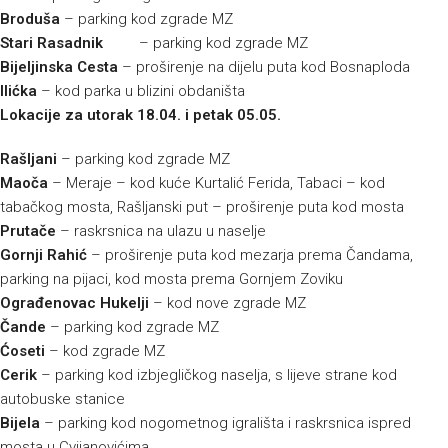
Broduša
– parking kod zgrade MZ
Stari Rasadnik
– parking kod zgrade MZ
Bijeljinska Cesta
– proširenje na dijelu puta kod Bosnaploda
Ilićka
– kod parka u blizini obdaništa
Lokacije za utorak 18.04. i petak 05.05.
Rašljani
– parking kod zgrade MZ
Maoča
– Meraje – kod kuće Kurtalić Ferida, Tabaci – kod
tabačkog mosta, Rašljanski put – proširenje puta kod mosta
Prutače
– raskrsnica na ulazu u naselje
Gornji Rahić
– proširenje puta kod mezarja prema Čandama,
parking na pijaci, kod mosta prema Gornjem Zoviku
Ograđenovac Hukelji
– kod nove zgrade MZ
Čande
– parking kod zgrade MZ
Ćoseti
– kod zgrade MZ
Cerik
– parking kod izbjegličkog naselja, s lijeve strane kod
autobuske stanice
Bijela
– parking kod nogometnog igrališta i raskrsnica ispred
mosta u Cvijanovićima