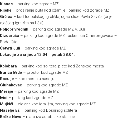
Klanac
– parking kod zgrade MZ
Rijeke
– proširenje puta kod džamije i parking kod zgrade MZ
Grčica
– kod fudbalskog igrališta, ugao ulice Pavla Savića (prije
dječijeg igrališta na Ilićki)
Poljoprivrednik
– parking kod zgrade MZ 4. Juli
Dizdaruša
– parking kod zgrade MZ, raskrsnica Omerbegovača –
Boderište
Četvrti Juli
– parking kod zgrade MZ
Lokacije za srijedu 12.04. i petak 28.04.
Kolobara
– parking kod solitera, plato kod Ženskog mosta
Burića Brdo
– prostor kod zgrade MZ
Rosulje
– kod mosta u naselju
Gluhakovac
– parking kod zgrade MZ
Meraje
– parking kod zgrade MZ
Ivici
– parking kod zgrade MZ
Mujkići
– ciglana kod igrališta, parking kod zgrade MZ
Naselje Eš
– parking kod Bosninog solitera
Brčko Novo
– plato iza autobuske stanice