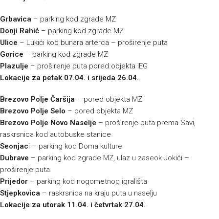
Grbavica
– parking kod zgrade MZ
Donji Rahić
– parking kod zgrade MZ
Ulice
– Lukići kod bunara arterca – proširenje puta
Gorice
– parking kod zgrade MZ
Plazulje
– proširenje puta pored objekta IEG
Lokacije za petak 07.04. i srijeda 26.04.
Brezovo Polje Čaršija
– pored objekta MZ
Brezovo Polje Selo
– pored objekta MZ
Brezovo Polje Novo Naselje
– proširenje puta prema Savi,
raskrsnica kod autobuske stanice
Seonjac
i – parking kod Doma kulture
Dubrave
– parking kod zgrade MZ, ulaz u zaseok Jokići –
proširenje puta
Prijedor
– parking kod nogometnog igrališta
Stjepkovica
– raskrsnica na kraju puta u naselju
Lokacije za utorak 11.04. i četvrtak 27.04.