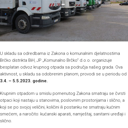
U skladu sa odredbama iz Zakona o komunalnim djelatnostima
Brčko distrikta BiH, JP „Komunalno Brčko“ d.o.o. organizuje
besplatan odvoz krupnog otpada sa područja našeg grada. Ova
aktivnost, u skladu sa odobrenim planom, provodi se u periodu od
3.4. – 5.5.2023. godine.
Krupnim otpadom u smislu pomenutog Zakona smatraju se čvrsti
otpaci koji nastaju u stanovima, poslovnim prostorijama i slično, a
koji se po svojoj veličini, količini ili postanku ne smatraju kućnim
smećem, a naročito: kućanski aparati, namještaj, sanitarni uređaji i
slično.