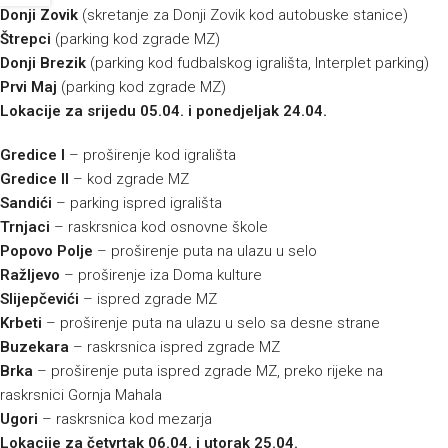
Donji Zovik
(skretanje za Donji Zovik kod autobuske stanice)
Štrepci
(parking kod zgrade MZ)
Donji Brezik
(parking kod fudbalskog igrališta, Interplet parking)
Prvi Maj
(parking kod zgrade MZ)
Lokacije za srijedu 05.04. i ponedjeljak 24.04.
Gredice I
– proširenje kod igrališta
Gredice II
– kod zgrade MZ
Sandići
– parking ispred igrališta
Trnjaci
– raskrsnica kod osnovne škole
Popovo Polje
– proširenje puta na ulazu u selo
Ražljevo
– proširenje iza Doma kulture
Slijepčevići
– ispred zgrade MZ
Krbeti
– proširenje puta na ulazu u selo sa desne strane
Buzekara
– raskrsnica ispred zgrade MZ
Brka
– proširenje puta ispred zgrade MZ, preko rijeke na
raskrsnici Gornja Mahala
Ugori
– raskrsnica kod mezarja
Lokacije za četvrtak 06.04. i utorak 25.04.