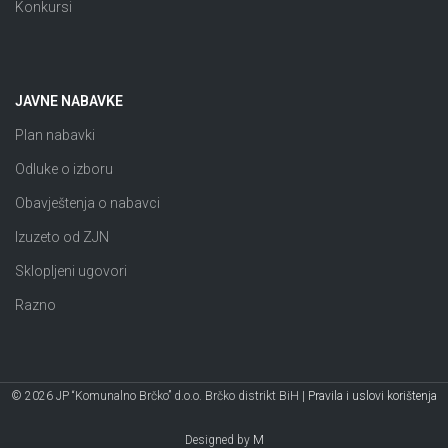
Konkursi
JAVNE NABAVKE
Plan nabavki
Odluke o izboru
Obavještenja o nabavci
Izuzeto od ZJN
Sklopljeni ugovori
Razno
© 2026 JP “Komunalno Brčko” d.o.o. Brčko distrikt BiH |
Pravila i uslovi korištenja
Designed by
M