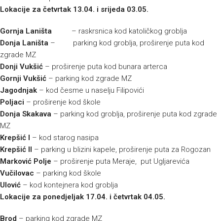
Lokacije za četvrtak 13.04. i srijeda 03.05.
Gornja Laništa
– raskrsnica kod katoličkog groblja
Donja Laništa
– parking kod groblja, proširenje puta kod
zgrade MZ
Donji Vukšić
– proširenje puta kod bunara arterca
Gornji Vukšić
– parking kod zgrade MZ
Jagodnjak
– kod česme u naselju Filipovići
Poljaci
– proširenje kod škole
Donja Skakava
– parking kod groblja, proširenje puta kod zgrade
MZ
Krepšić I
– kod starog nasipa
Krepšić II
– parking u blizini kapele, proširenje puta za Rogozan
Marković Polje
– proširenje puta Meraje, put Ugljarevića
Vučilovac
– parking kod škole
Ulović
– kod kontejnera kod groblja
Lokacije za ponedjeljak 17.04. i četvrtak 04.05.
Brod
– parking kod zgrade MZ