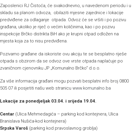
Zaposlenici RJ Čistoća, će svakodnevno, u navedenom periodu i u
skladu sa planom odvoza, obilaziti mjesne zajednice i lokacije
predviđene za odlaganje otpada. Odvoz će se vršiti i po pozivu
građana, ukoliko je riječ o većim količinima, kao i po pozivu
inspekcije Brčko distrikta BiH ako je krupni otpad odložen na
mjesta koja za to nisu predviđena.
Pozivamo građane da iskoriste ovu akciju te se besplatno riješe
otpada s obzirom da se odvoz ove vrste otpada naplaćuje po
zvaničnom cjenovniku JP „Komunalno Brčko“ d.o.o.
Za više informacija građani mogu pozvati besplatni info broj 0800
505 07 ili posjetiti našu web stranicu
www.komunalno.ba
Lokacije za ponedjeljak 03.04. i srijeda 19.04.
Centar
(Ulica Mehmedagića – parking kod kontejnera, Ulica
Branislava Nušića-kod kontejnera)
Srpska Varoš
(parking kod pravoslavnog groblja)