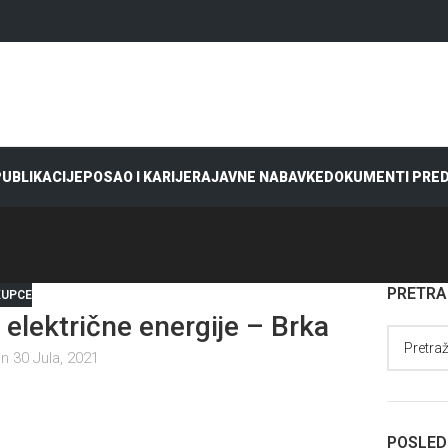
 PUBLIKACIJE
POSAO I KARIJERA
JAVNE NABAVKE
DOKUMENTI PRE
PRETR
KUPCE
električne energije – Brka
n 30 Jula, 2021
POSLED