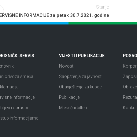
Starije
ERVISNE INFORMACIJE za petak 30.7.2021. godine
RISNIČKI SERVIS
VIJESTI I PUBLIKACIJE
POSAO 
enovnik
Novosti
Korpora
an odvoza smeća
Saopštenja za javnost
Zaposl
klamacije
Obavještenja za kupce
Obrazov
rvisne informacije
Publikacije
Rezultat
htjevi i obrasci
Mjesečni bilten
Konkur
istup informacijama