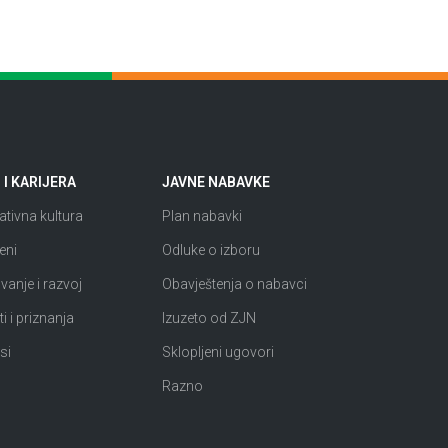
I KARIJERA
JAVNE NABAVKE
tivna kultura
Plan nabavki
eni
Odluke o izboru
anje i razvoj
Obavještenja o nabavci
i i priznanja
Izuzeto od ZJN
si
Sklopljeni ugovori
Razno