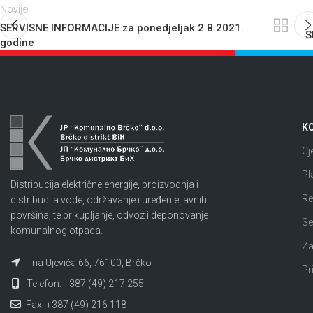
Novije
SERVISNE INFORMACIJE za ponedjeljak 2.8.2021.
S
godine
KO
Cj
Pl
Distribucija električne energije, proizvodnja i
Re
distribucija vode, održavanje i uređenje javnih
površina, te prikupljanje, odvoz i deponovanje
Se
komunalnog otpada.
Za
Tina Ujevića 66, 76100, Brčko
Pr
Telefon: +387 (49) 217 255
Fax: +387 (49) 216 118