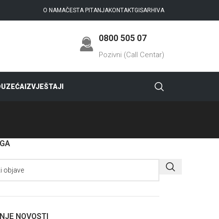
O NAMA
ČESTA PITANJA
KONTAKT
GIS
ARHIVA
0800 505 07
Pozivni (Call Centar)
DUZEĆA
IZVJEŠTAJI
AGA
NJE NOVOSTI