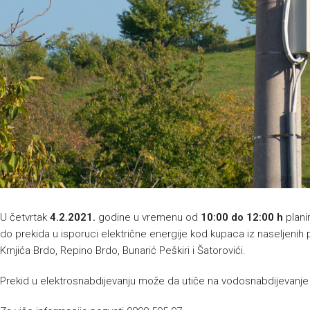
U četvrtak
4.2.2021.
godine u vremenu od
10:00 do 12:00 h
plani
do prekida u isporuci električne energije kod kupaca iz naseljenih pod
Krnjića Brdo, Repino Brdo, Bunarić Peškiri i Šatorovići.
Prekid u elektrosnabdijevanju može da utiče na vodosnabdijevanje k