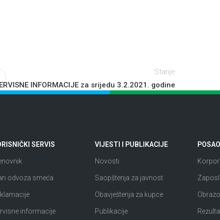
Starije
ERVISNE INFORMACIJE za srijedu 3.2.2021. godine
RISNIČKI SERVIS
VIJESTI I PUBLIKACIJE
POSAO 
enovnik
Novosti
Korpora
an odvoza smeća
Saopštenja za javnost
Zaposl
klamacije
Obavještenja za kupce
Obrazov
rvisne informacije
Publikacije
Rezultat