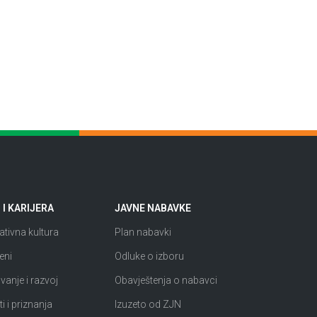
I KARIJERA
JAVNE NABAVKE
tivna kultura
Plan nabavki
eni
Odluke o izboru
anje i razvoj
Obavještenja o nabavci
i i priznanja
Izuzeto od ZJN