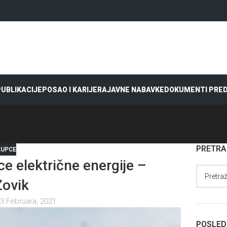
 PUBLIKACIJE
POSAO I KARIJERA
JAVNE NABAVKE
DOKUMENTI PRE
PRETR
KUPCE
e električne energije –
Zovik
3 Februara, 2021
POSLED