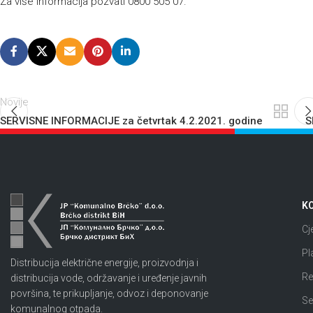
Za više informacija pozvati 0800 505 07.
Novije
SERVISNE INFORMACIJE za četvrtak 4.2.2021. godine
S
KO
Cj
Pl
Distribucija električne energije, proizvodnja i
Re
distribucija vode, održavanje i uređenje javnih
površina, te prikupljanje, odvoz i deponovanje
Se
komunalnog otpada.