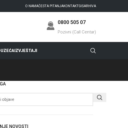
O NAMA
ČESTA PITANJA
KONTAKT
GIS
ARHIVA
0800 505 07
Pozivni (Call Centar)
DUZEĆA
IZVJEŠTAJI
AGA
NJE NOVOSTI