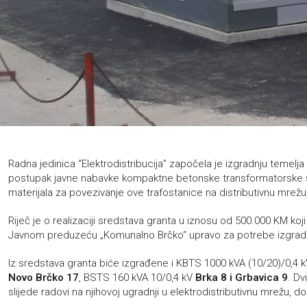
Radna jedinica “Elektrodistribucija” započela je izgradnju temelja
postupak javne nabavke kompaktne betonske transformatorske 
materijala za povezivanje ove trafostanice na distributivnu mrežu,
Riječ je o realizaciji sredstava granta u iznosu od 500.000 KM koji
Javnom preduzeću „Komunalno Brčko“ upravo za potrebe izgradnj
Iz sredstava granta biće izgrađene i KBTS 1000 kVA (10/20)/0,4 
Novo Brčko 17
, BSTS 160 kVA 10/0,4 kV
Brka 8 i Grbavica 9
. Dv
slijede radovi na njihovoj ugradnji u elektrodistributivnu mrežu, d