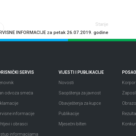
Starije
RVISNE INFORMACIJE za petak 26.07.2019. godine
RISNIČKI SERVIS
VIJESTI I PUBLIKACIJE
POSAO 
enovnik
Novosti
Korpora
an odvoza smeća
Saopštenja za javnost
Zaposl
klamacije
Obavještenja za kupce
Obrazov
rvisne informacije
Publikacije
Rezultat
htjevi i obrasci
Mjesečni bilten
Konkur
istup informacijama