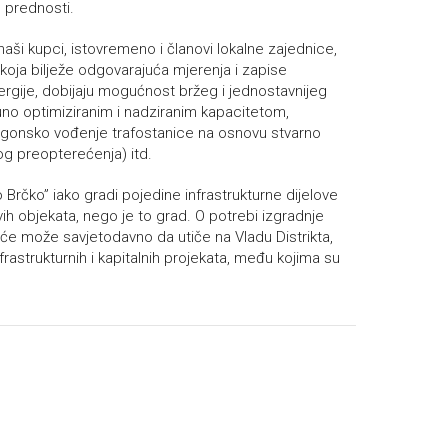
e prednosti.
 naši kupci, istovremeno i članovi lokalne zajednice,
a koja bilježe odgovarajuća mjerenja i zapise
ergije, dobijaju mogućnost bržeg i jednostavnijeg
puno optimiziranim i nadziranim kapacitetom,
(pogonsko vođenje trafostanice na osnovu stvarno
g preopterećenja) itd.
Brčko” iako gradi pojedine infrastrukturne dijelove
ovih objekata, nego je to grad. O potrebi izgradnje
eće može savjetodavno da utiče na Vladu Distrikta,
nfrastrukturnih i kapitalnih projekata, među kojima su