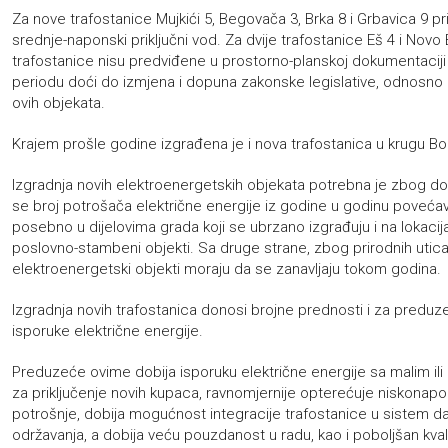
Za nove trafostanice Mujkići 5, Begovača 3, Brka 8 i Grbavica 9 pr
srednje-naponski priključni vod. Za dvije trafostanice Eš 4 i Novo
trafostanice nisu predviđene u prostorno-planskoj dokumentacij
periodu doći do izmjena i dopuna zakonske legislative, odnosno p
ovih objekata.
Krajem prošle godine izgrađena je i nova trafostanica u krugu Bo
Izgradnja novih elektroenergetskih objekata potrebna je zbog dotr
se broj potrošača električne energije iz godine u godinu povećav
posebno u dijelovima grada koji se ubrzano izgrađuju i na lokac
poslovno-stambeni objekti. Sa druge strane, zbog prirodnih uticaja
elektroenergetski objekti moraju da se zanavljaju tokom godina.
Izgradnja novih trafostanica donosi brojne prednosti i za preduz
isporuke električne energije.
Preduzeće ovime dobija isporuku električne energije sa malim il
za priključenje novih kupaca, ravnomjernije opterećuje niskonap
potrošnje, dobija mogućnost integracije trafostanice u sistem da
održavanja, a dobija veću pouzdanost u radu, kao i poboljšan kva