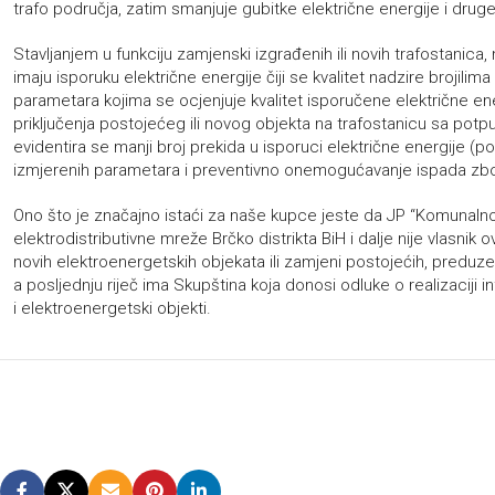
trafo područja, zatim smanjuje gubitke električne energije i drug
Stavljanjem u funkciju zamjenski izgrađenih ili novih trafostanica,
imaju isporuku električne energije čiji se kvalitet nadzire brojilim
parametara kojima se ocjenjuje kvalitet isporučene električne en
priključenja postojećeg ili novog objekta na trafostanicu sa pot
evidentira se manji broj prekida u isporuci električne energije 
izmjerenih parametara i preventivno onemogućavanje ispada zbo
Ono što je značajno istaći za naše kupce jeste da JP “Komunalno 
elektrodistributivne mreže Brčko distrikta BiH i dalje nije vlasnik 
novih elektroenergetskih objekata ili zamjeni postojećih, preduz
a posljednju riječ ima Skupština koja donosi odluke o realizaciji i
i elektroenergetski objekti.