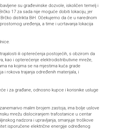
ibavljene su građevinske dozvole, iskoličen temelj i
 Brčko 17 za sada nije moguće dobiti lokaciju, jer
i Brčko distrikta BiH. Očekujemo da će u narednom
rostornog uređenja, a time i ucrtavanja lokacija
lnice.
ajalosti ili opterećenja postojećih, s obzirom da
a, kao i opterećenje elektrodistributivne mreže,
ijama na kojima se na mjestima kuća grade
 i rokova trajanja određenih materijala, i
eće i za građane, odnosno kupce i korisnike usluge
i zanemarivo malim brojem zastoja, ima bolje uslove
onsku mrežu dislociranjem trafostanice u centar
ljinskog nadzora i upravljanja, smanjuje troškove
litet isporučene električne energije određenog