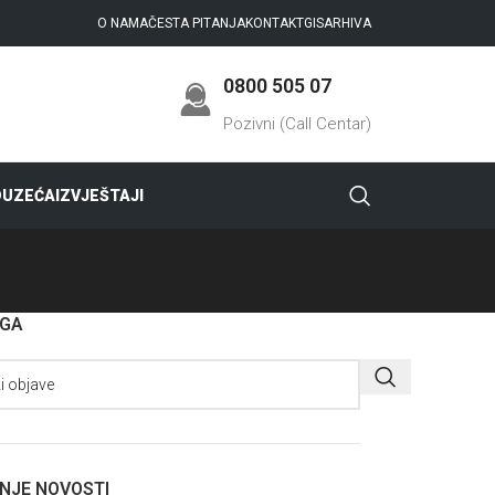
O NAMA
ČESTA PITANJA
KONTAKT
GIS
ARHIVA
0800 505 07
Pozivni (Call Centar)
DUZEĆA
IZVJEŠTAJI
AGA
NJE NOVOSTI