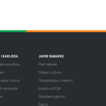
I KARIJERA
JAVNE NABAVKE
tivna kultura
Plan nabavki
eni
Odluke o izboru
anje i razvoj
Obavještenja o nabavci
i i priznanja
Izuzeto od ZJN
si
Sklopljeni ugovori
Razno