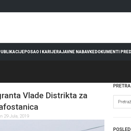
 PUBLIKACIJE
POSAO I KARIJERA
JAVNE NABAVKE
DOKUMENTI PRE
PRETR
granta Vlade Distrikta za
rafostanica
n 29 Jula, 2019
POSLED