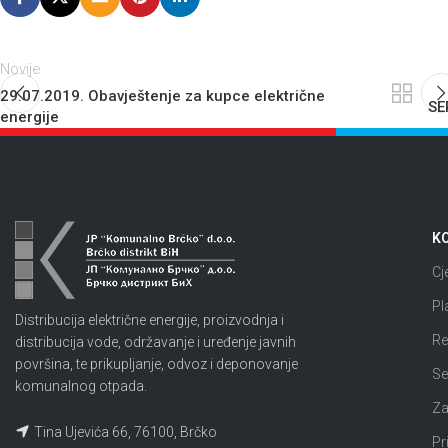
Novije
29.07.2019. Obavještenje za kupce električne
SE
energije
KO
Cj
Pl
Distribucija električne energije, proizvodnja i
Re
distribucija vode, održavanje i uređenje javnih
površina, te prikupljanje, odvoz i deponovanje
Se
komunalnog otpada.
Za
Tina Ujevića 66, 76100, Brčko
Pr