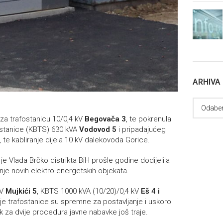
ARHIVA
 za trafostanicu 10/0,4 kV
Begovača 3
, te pokrenula
stanice (KBTS) 630 kVA
Vodovod 5
i pripadajućeg
 te kabliranje dijela 10 kV dalekovoda Gorice.
 je Vlada Brčko distrikta BiH prošle godine dodijelila
e novih elektro-energetskih objekata.
kV
Mujkići 5
, KBTS 1000 kVA (10/20)/0,4 kV
Eš 4 i
ije trafostanice su spremne za postavljanje i uskoro
ok za dvije procedura javne nabavke još traje.