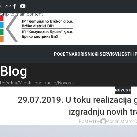
Skip to navigation
AT
ЋИР
Skip to main content
POČETNA
KORISNIČKI SERVIS
VIJESTI I
Blog
Početna
Vijesti i publikacije
Novosti
NOVOSTI
29.07.2019. U toku realizacija 
izgradnju novih t
Posted by
Administrator
O