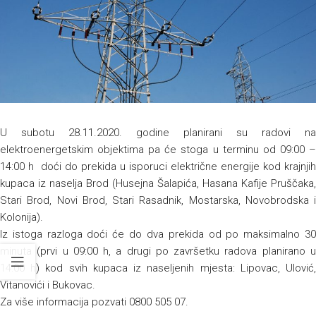
U subotu 28.11.2020. godine planirani su radovi na
elektroenergetskim objektima pa će stoga u terminu od 09:00 –
14:00 h doći do prekida u isporuci električne energije kod krajnjih
kupaca iz naselja Brod (Husejna Šalapića, Hasana Kafije Pruščaka,
Stari Brod, Novi Brod, Stari Rasadnik, Mostarska, Novobrodska i
Kolonija).
Iz istoga razloga doći će do dva prekida od po maksimalno 30
minuta (prvi u 09:00 h, a drugi po završetku radova planirano u
14:00 h) kod svih kupaca iz naseljenih mjesta: Lipovac, Ulović,
Vitanovići i Bukovac.
Za više informacija pozvati 0800 505 07.