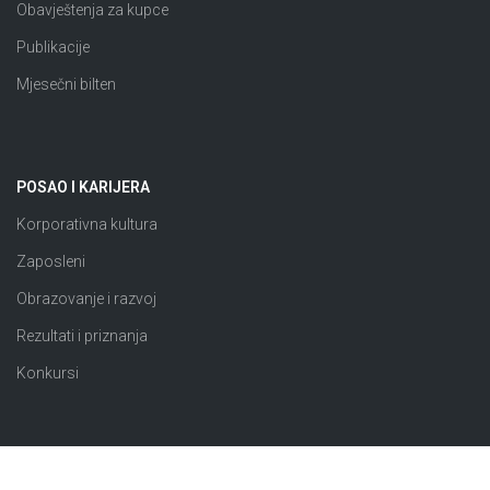
Obavještenja za kupce
Publikacije
Mjesečni bilten
POSAO I KARIJERA
Korporativna kultura
Zaposleni
Obrazovanje i razvoj
Rezultati i priznanja
Konkursi
JAVNE NABAVKE