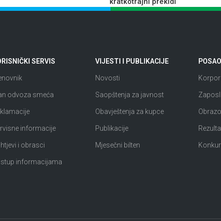
kratkotrajni prekidi
RISNIČKI SERVIS
VIJESTI I PUBLIKACIJE
POSAO 
enovnik
Novosti
Korpora
an odvoza smeća
Saopštenja za javnost
Zaposl
klamacije
Obavještenja za kupce
Obrazov
rvisne informacije
Publikacije
Rezultat
htjevi i obrasci
Mjesečni bilten
Konkur
istup informacijama