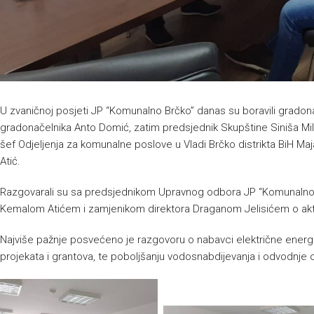
U zvaničnoj posjeti JP “Komunalno Brčko” danas su boravili gradona
gradonačelnika Anto Domić, zatim predsjednik Skupštine Siniša Milić 
šef Odjeljenja za komunalne poslove u Vladi Brčko distrikta BiH Ma
Atić.
Razgovarali su sa predsjednikom Upravnog odbora JP “Komunalno
Kemalom Atićem i zamjenikom direktora Draganom Jelisićem o ak
Najviše pažnje posvećeno je razgovoru o nabavci električne energije
projekata i grantova, te poboljšanju vodosnabdijevanja i odvodnje 