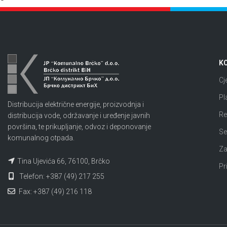
KO
Cj
Pl
Distribucija električne energije, proizvodnja i
Re
distribucija vode, održavanje i uređenje javnih
površina, te prikupljanje, odvoz i deponovanje
Se
komunalnog otpada.
Za
Tina Ujevića 66, 76100, Brčko
Pr
Telefon: +387 (49) 217 255
Fax: +387 (49) 216 118