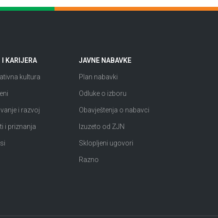
I KARIJERA
JAVNE NABAVKE
tivna kultura
Plan nabavki
eni
Odluke o izboru
anje i razvoj
Obavještenja o nabavci
i i priznanja
Izuzeto od ZJN
si
Sklopljeni ugovori
Razno