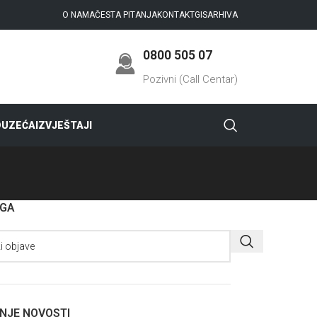
O NAMA
ČESTA PITANJA
KONTAKT
GIS
ARHIVA
0800 505 07
Pozivni (Call Centar)
DUZEĆA
IZVJEŠTAJI
AGA
NJE NOVOSTI