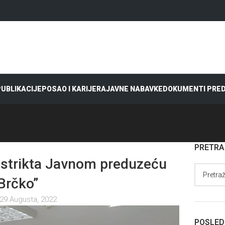
 PUBLIKACIJE
POSAO I KARIJERA
JAVNE NABAVKE
DOKUMENTI PRE
PRETR
Distrikta Javnom preduzeću
Brčko”
29 Augusta, 2022
POSLED