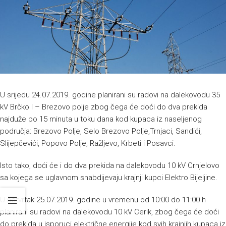
U srijedu 24.07.2019. godine planirani su radovi na dalekovodu 35
kV Brčko I – Brezovo polje zbog čega će doći do dva prekida
najduže po 15 minuta u toku dana kod kupaca iz naseljenog
područja: Brezovo Polje, Selo Brezovo Polje,Trnjaci, Sandići,
Slijepčevići, Popovo Polje, Ražljevo, Krbeti i Posavci.
Isto tako, doći će i do dva prekida na dalekovodu 10 kV Crnjelovo
sa kojega se uglavnom snabdijevaju krajnji kupci Elektro Bijeljine.
U četvrtak 25.07.2019. godine u vremenu od 10:00 do 11:00 h
planirani su radovi na dalekovodu 10 kV Cerik, zbog čega će doći
do prekida u isporuci električne energije kod svih krajnjih kupaca iz