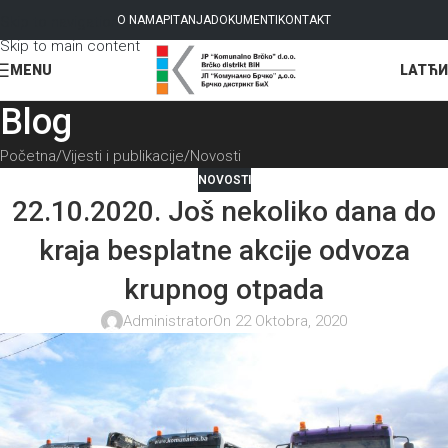
Skip to navigation
O NAMA
PITANJA
DOKUMENTI
KONTAKT
Skip to main content
LAT
ЋИ
MENU
Blog
Početna
Vijesti i publikacije
Novosti
NOVOSTI
22.10.2020. Još nekoliko dana do
kraja besplatne akcije odvoza
krupnog otpada
Administrator
On 22 Oktobra, 2020