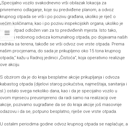
„Specijalno vozilo svakodnevno vrši obilazak lokacija za
privremeno odlaganje, koje su predviđene planom, a odvoz
krupnog otpada se vrši i po pozivu građana, ukoliko je riječ o
većim količinama, kao i po pozivu inspekcijskih organa, ukoliko je
krupni otpad odložen van za to predviđenih mjesta. Isto tako,
prilikom redovnog odvoza komunalnog otpada, po dojavama naših
radnika sa terena, takođe se vrši odvoz ove vrste otpada. Prema
našim procjenama, do sada je prikupljeno oko 15 tona krupnog
otpada,“ kažu u Radnoj jedinici „Čistoća“, koja operativno realizuje
ove akciju.
S obzirom da je do kraja besplatne akcije prikupljanja i odvoza
kabastog otpada (dijelovi starog pokućstva, najmeštaja, sanitarija i
sl.) ostalo svega nekoliko dana, kao i da je specijalno vozilo u
ovom mjesecu preusmjereno da radi samo na realizaciji ove
akcije, pozivamo sugrađane da se do kraja akcije još masovnije
odazovu i da se, potpuno besplatno, riješe ove vrste otpada.
U ostalim periodima godine odvoz krupnog otpada se naplaćuje, a