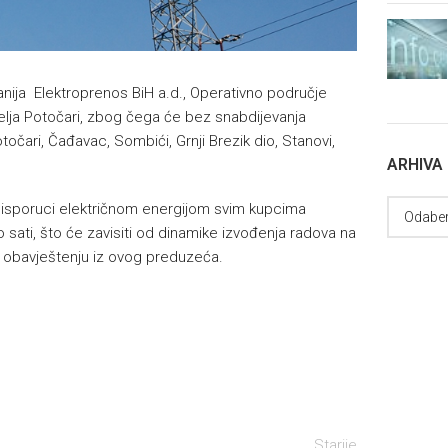
nija Elektroprenos BiH a.d., Operativno područje
selja Potočari, zbog čega će bez snabdijevanja
otočari, Čađavac, Sombići, Grnji Brezik dio, Stanovi,
ARHIVA
 isporuci električnom energijom svim kupcima
sati, što će zavisiti od dinamike izvođenja radova na
u obavještenju iz ovog preduzeća.
Starije