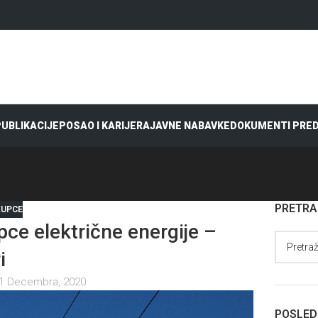
 PUBLIKACIJE
POSAO I KARIJERA
JAVNE NABAVKE
DOKUMENTI PRE
PRETR
KUPCE
ce električne energije –
i
1 Decembra, 2020
POSLED