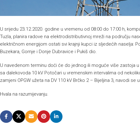
U srijedu 23.12.2020. godine u vremenu od 08:00 do 17:00 h, kompa
Tuzla, planira radove na elektrodistributivnoj mreži na području na
električnom energijom ostati svi krajnji kupci iz sljedećih naselja: P
Buzekara, Gornje i Donje Dubravice i Pukiš dio.
U navedenom terminu doći će do jednog ili moguće više zastoja u
sa dalekovoda 10 kV Potočari u vremenskim intervalima od nekoliko 
zamjeni OPGW užeta na DV 110 kV Brčko 2 – Bijeljina 3, navodi se 
Hvala na razumijevanju.