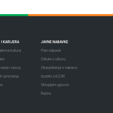
I KARIJERA
JAVNE NABAVKE
tivna kultura
Plan nabavki
eni
Odluke o izboru
anje i razvoj
Obavještenja o nabavci
i i priznanja
Izuzeto od ZJN
si
Sklopljeni ugovori
Razno