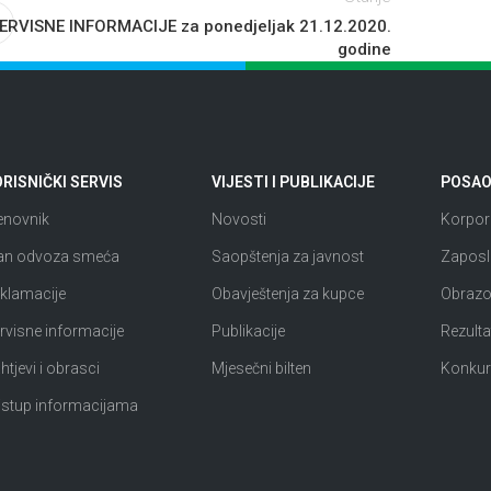
ERVISNE INFORMACIJE za ponedjeljak 21.12.2020.
godine
RISNIČKI SERVIS
VIJESTI I PUBLIKACIJE
POSAO 
enovnik
Novosti
Korpora
an odvoza smeća
Saopštenja za javnost
Zaposl
klamacije
Obavještenja za kupce
Obrazov
rvisne informacije
Publikacije
Rezultat
htjevi i obrasci
Mjesečni bilten
Konkur
istup informacijama