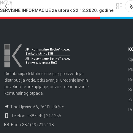
Novije
S
SERVISNE INFORMACIJE za utorak 22.12.2020. godine
KO
Cj
Pl
Distribucija električne energije, proizvodnja i
Re
distribucija vode, održavanje i uređenje javnih
površina, te prikupljanje, odvoz i deponovanje
Se
komunalnog otpada.
Za
Tina Ujevića 66, 76100, Brčko
Pr
Telefon: +387 (49) 217 255
Fax: +387 (49) 216 118