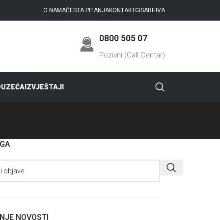
O NAMA
ČESTA PITANJA
KONTAKT
GIS
ARHIVA
0800 505 07
Pozivni (Call Centar)
DUZEĆA
IZVJEŠTAJI
AGA
NJE NOVOSTI