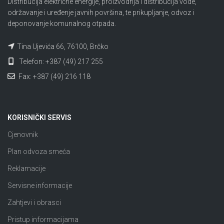
Distribucija električne energije, proizvodnja i distribucija vode,
održavanje i uređenje javnih površina, te prikupljanje, odvoz i
deponovanje komunalnog otpada.
Tina Ujevića 66, 76100, Brčko
Telefon: +387 (49) 217 255
Fax: +387 (49) 216 118
KORISNIČKI SERVIS
Cjenovnik
Plan odvoza smeća
Reklamacije
Servisne informacije
Zahtjevi i obrasci
Pristup informacijama