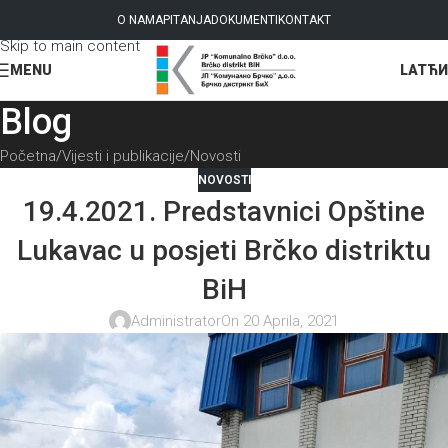
Skip to navigation
O NAMA
PITANJA
DOKUMENTI
KONTAKT
Skip to main content
LAT
ЋИ
MENU
Blog
Početna
Vijesti i publikacije
Novosti
NOVOSTI
19.4.2021. Predstavnici Opštine
Lukavac u posjeti Brčko distriktu
BiH
Administrator
On 20 Aprila, 2021