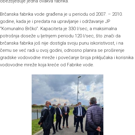
obezbjeđuje jedna ovakva fabrika.
Brčanska fabrika vode građena je u periodu od 2007. – 2010.
godine, kada je i predata na upravljanje i održavanje JP
“Komunalno Brčko”. Kapaciteta je 330 l/sec, a maksimalna
potrošnja doseže u ljetnjem periodu 120 l/sec, što znači da
brčanska fabrika još nije dostigla svoju punu iskoristivost, i na
čemu se već radi u ovoj godini, odnosno planira se proširenje
gradske vodovodne mreže i povećanje broja priključaka i korisnika
vodovodne mreže koja kreće od Fabrike vode.