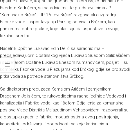
Opštine Lukavac, koji su sa gradonačelnikom Brčko distrikta BiH
Esedom Kadrićem, sa saradnicima, te predstavnicima JP
“Komunalno Brčko” i JP “Putevi Brčko” razgovarali o izgradnji
Fabrike vode i uspostavljanju Parking servisa u Brčkom, kao
primjerima dobre prakse, koje planiraju da uspostave u svojoj
lokalnoj sredini.
Načelnik Opštine Lukavac Edin Delić sa saradnicima –
predsjedavajućim Opštinskog vijeća Lukavac Suadom Salibašićem
i sekretarom Opštine Lukavac Enesom Numanovićem, posjetili su
kompleks Fabrike vode u Plazuljama kod Brčkog, gdje se proizvodi
pitka voda za potrebe stanovništva Brčkog.
Sa direktorom preduzeća Kemalom Atićem i zamjenikom
Draganom Jelisićem, te rukovodiocima radne jedinice Vodovod i
kanalizacija i Fabrike vode, kao i šefom Odjeljenja za komunalne
poslove Vlade Distrikta Majazudinom Vehabovićem, razgovarali su
o postupku gradnje fabrike, mogućnostima ovog postrojenja,
kapacitetu, održavanju i pogodnostima koje korisnicima