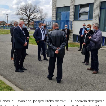
Danas je u zvaničnoj posjeti Brčko distriktu BiH boravila delegacija