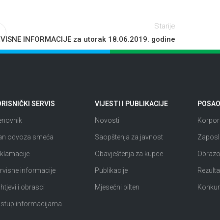
Starije
VISNE INFORMACIJE za utorak 18.06.2019. godine
RISNIČKI SERVIS
VIJESTI I PUBLIKACIJE
POSAO 
enovnik
Novosti
Korpora
an odvoza smeća
Saopštenja za javnost
Zaposl
klamacije
Obavještenja za kupce
Obrazov
rvisne informacije
Publikacije
Rezultat
htjevi i obrasci
Mjesečni bilten
Konkur
istup informacijama