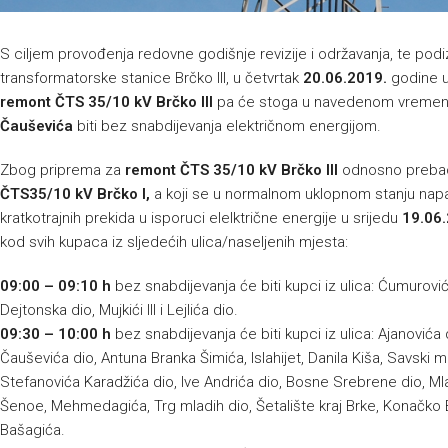
S ciljem provođenja redovne godišnje revizije i održavanja, te pod
transformatorske stanice Brčko III, u četvrtak
20.06.2019.
godine 
remont ČTS 35/10 kV Brčko III
pa će stoga u navedenom vremenu
Čauševića
biti bez snabdijevanja električnom energijom.
Zbog priprema za
remont ČTS 35/10 kV Brčko III
odnosno prebaci
ČTS
35/10 kV Brčko I,
a
koji se u normalnom uklopnom stanju nap
kratkotrajnih prekida u isporuci elelktrične energije u srijedu
19.06.
kod svih kupaca iz sljedećih ulica/naseljenih mjesta:
09:00 – 09:10 h
bez snabdijevanja će biti kupci iz ulica: Ćumurović
Dejtonska dio, Mujkići III i Lejlića dio.
09:30 – 10:00 h
bez snabdijevanja će biti kupci iz ulica: Ajanovića
Čauševića dio, Antuna Branka Šimića, Islahijet, Danila Kiša, Savski 
Stefanovića Karadžića dio, Ive Andrića dio, Bosne Srebrene dio, Ml
Šenoe, Mehmedagića, Trg mladih dio, Šetalište kraj Brke, Konačko B
Bašagića.