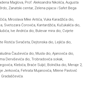
adena Maglova, Prof. Aleksandra Nikolića, Augusta
rdo, Zanatski centar, Zelena pijaca i Safet Bega
čića, Miroslava Mike Antića, Vuka Karadžića dio,
a, Svetozara Ćorovića, Kantardžića, Kučukalića dio,
šića, Ive Andrića dio, Bulevar mira dio, Cvijete
te Ristića Svračeta, Dejtonska dio, Lejlića dio,
aludina Čauševića dio, Musla dio, Ajanovića dio,
ma Derviševića dio, Trobradovića sokak,
govića, Klebića, Braće Suljić, Bolnička dio, Meraje 2,
ije Jerkovića, Fehrata Mujanovića, Milene Pavlović
na Gradaščevića.