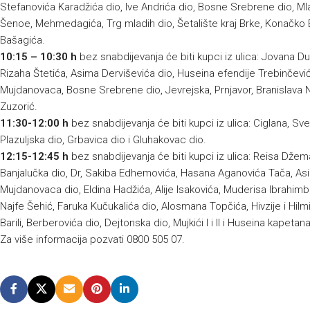
Stefanovića Karadžića dio, Ive Andrića dio, Bosne Srebrene dio, Ml
Šenoe, Mehmedagića, Trg mladih dio, Šetalište kraj Brke, Konačko B
Bašagića.
10:15 – 10:30 h
bez snabdijevanja će biti kupci iz ulica: Jovana Du
Rizaha Štetića, Asima Derviševića dio, Huseina efendije Trebinčević
Mujdanovaca, Bosne Srebrene dio, Jevrejska, Prnjavor, Branislava Nu
Zuzorić.
11:30-12:00 h
bez snabdijevanja će biti kupci iz ulica: Ciglana, Sve
Plazuljska dio, Grbavica dio i Gluhakovac dio.
12:15-12:45 h
bez snabdijevanja će biti kupci iz ulica: Reisa Džem
Banjalučka dio, Dr, Sakiba Edhemovića, Hasana Aganovića Tača, Asi
Mujdanovaca dio, Eldina Hadžića, Alije Isakovića, Muderisa Ibrahimbe
Najfe Šehić, Faruka Kučukalića dio, Alosmana Topčića, Hivzije i Hilm
Barili, Berberovića dio, Dejtonska dio, Mujkići I i II i Huseina kapeta
Za više informacija pozvati 0800 505 07.