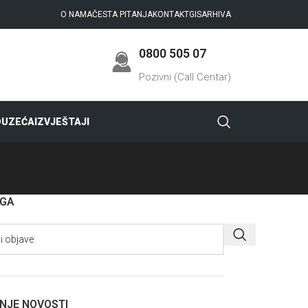
O NAMA
ČESTA PITANJA
KONTAKT
GIS
ARHIVA
0800 505 07
Pozivni (Call Centar)
DUZEĆA
IZVJEŠTAJI
AGA
NJE NOVOSTI