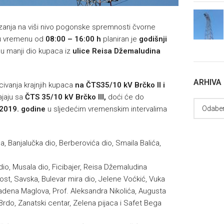
izanja na viši nivo pogonske spremnosti čvorne
u vremenu od
08:00 – 16:00 h
planiran je
godišnji
 manji dio kupaca iz
ulice Reisa Džemaludina
ARHIVA
vanja krajnjih kupaca
na ČTS
35/10 kV Brčko II i
ajaju sa
ČTS 35/10 kV Brčko III,
doći će do
2019. godine
u sljedećim vremenskim intervalima
a, Banjalučka dio, Berberovića dio, Smaila Balića,
 dio, Musala dio, Ficibajer, Reisa Džemaludina
most, Savska, Bulevar mira dio, Jelene Voćkić, Vuka
adena Maglova, Prof. Aleksandra Nikolića, Augusta
rdo, Zanatski centar, Zelena pijaca i Safet Bega