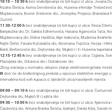
10:15 – 10:30 h
bez snabdijevanja će biti kupci iz ulica: Jovana Du
Rizaha Štetića, Asima Derviševića dio, Huseina efendije Trebinčević
Mujdanovaca, Bosne Srebrene dio, Jevrejska, Prnjavor, Branislava Nu
Zuzorić.
11:30-12:00 h
bez snabdijevanja će biti kupci iz ulica: Reisa Džem
Banjalučka dio, Dr, Sakiba Edhemovića, Hasana Aganovića Tača, Asi
Mujdanovaca dio, Eldina Hadžića, Alije Isakovića, Muderisa Ibrahimbe
Najfe Šehić, Faruka Kučukalića dio, Alosmana Topčića, Hivzije i Hilm
Barili, Berberovića dio, Dejtonska dio, Mujkići I i II i Huseina kapeta
12:15-12:45 h
bez snabdijevanja će biti kupci iz ulica: Ciglana, Sve
Plazuljska dio, Grbavica dio i Gluhakovac dio.
Zbog vraćanja u normalno uklopno stanje elektroenergetske mre
III
doći će do kratkotrajnog prekida u isporuci električne energije 
intervalima kod svih kupaca iz sljedećih ulica/naseljenih mjesta:
09:00 – 09:10 h
bez snabdijevanja će biti kupci iz ulica: Ćumurović
Dejtonska dio, Mujkići III i Lejlića dio.
09:30 – 10:00 h
bez snabdijevanja će biti kupci iz ulica: Ajanovića
Čauševića dio, Antuna Branka Šimića, Islahijet, Danila Kiša, Savski 