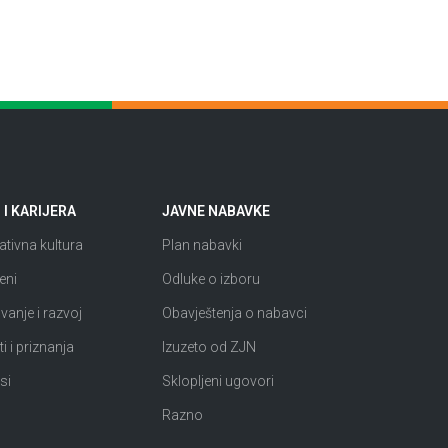
I KARIJERA
JAVNE NABAVKE
tivna kultura
Plan nabavki
eni
Odluke o izboru
anje i razvoj
Obavještenja o nabavci
i i priznanja
Izuzeto od ZJN
si
Sklopljeni ugovori
Razno