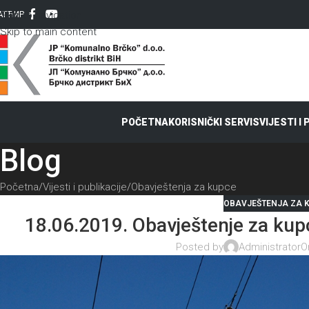
Skip to navigation
AT
ЋИР
Skip to main content
POČETNA
KORISNIČKI SERVIS
VIJESTI I
Blog
Početna
Vijesti i publikacije
Obavještenja za kupce
OBAVJEŠTENJA ZA 
18.06.2019. Obavještenje za kup
Posted by
Administrator
O