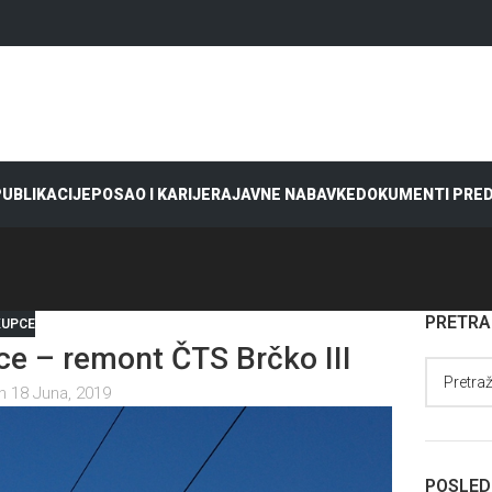
 PUBLIKACIJE
POSAO I KARIJERA
JAVNE NABAVKE
DOKUMENTI PRE
PRETR
KUPCE
ce – remont ČTS Brčko III
n 18 Juna, 2019
POSLED