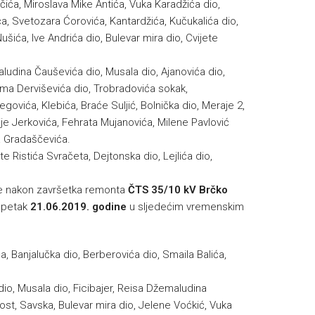
čića, Miroslava Mike Antića, Vuka Karadžića dio,
a, Svetozara Ćorovića, Kantardžića, Kučukalića dio,
šića, Ive Andrića dio, Bulevar mira dio, Cvijete
aludina Čauševića dio, Musala dio, Ajanovića dio,
ma Derviševića dio, Trobradovića sokak,
govića, Klebića, Braće Suljić, Bolnička dio, Meraje 2,
ije Jerkovića, Fehrata Mujanovića, Milene Pavlović
na Gradaščevića.
te Ristića Svračeta, Dejtonska dio, Lejlića dio,
že nakon završetka remonta
ČTS 35/10 kV Brčko
u petak
21.06.2019. godine
u sljedećim vremenskim
a, Banjalučka dio, Berberovića dio, Smaila Balića,
 dio, Musala dio, Ficibajer, Reisa Džemaludina
most, Savska, Bulevar mira dio, Jelene Voćkić, Vuka