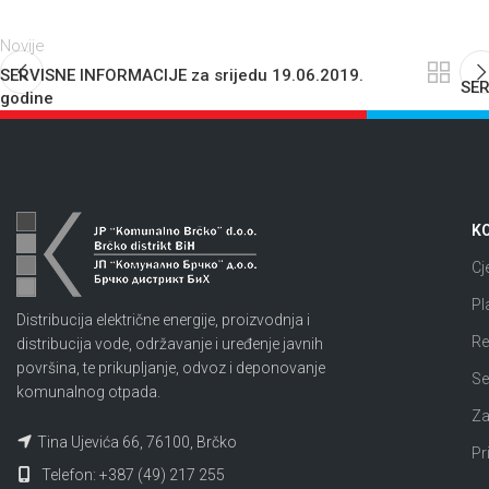
Novije
SERVISNE INFORMACIJE za srijedu 19.06.2019.
SER
godine
KO
Cj
Pl
Distribucija električne energije, proizvodnja i
Re
distribucija vode, održavanje i uređenje javnih
površina, te prikupljanje, odvoz i deponovanje
Se
komunalnog otpada.
Za
Tina Ujevića 66, 76100, Brčko
Pr
Telefon: +387 (49) 217 255