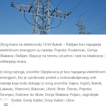
Zbog kvara na dalekovodu 10 kV Bukvik – Rašljani bez napajanja
električnom energijom su naselja Prijedor, Podarevac, Gornja
Skakava i Rašljani. Ekipa je na terenu od jutros i radi na lokalizaciji i
otklanjanju kvara.
Iz istog razloga, izvorište Stjepkovica je bez napajanja električnom
energijom, što je uzrokovalo prekid u vodosnabdijevanju svih
naselja koja vodu dobijaju iz ovog izvorišta: Gajevi, Vujčići, Bukvik,
Lukavac, Vitanovići, Bukovac, Ulović, Brdo Šterac, Prijedor,
Seonjaci, Dubrave do škole, Donja Skakava, Poljaci, Jagodnjak,
Bašče, Endek, Gornji Vukšić, Donji Vukšić i Ulice.