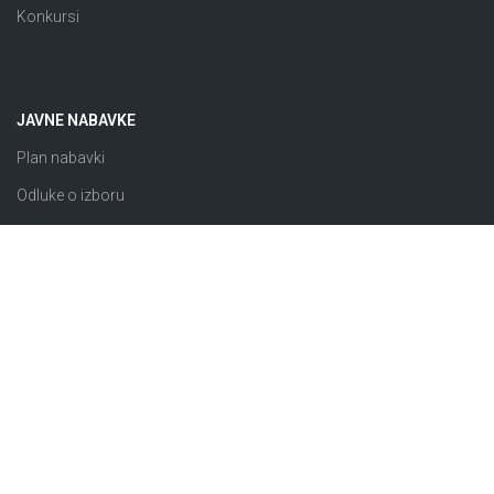
Konkursi
JAVNE NABAVKE
Plan nabavki
Odluke o izboru
Obavještenja o nabavci
Izuzeto od ZJN
Sklopljeni ugovori
Razno
© 2026 JP “Komunalno Brčko” d.o.o. Brčko distrikt BiH |
Pravila i uslovi korištenja