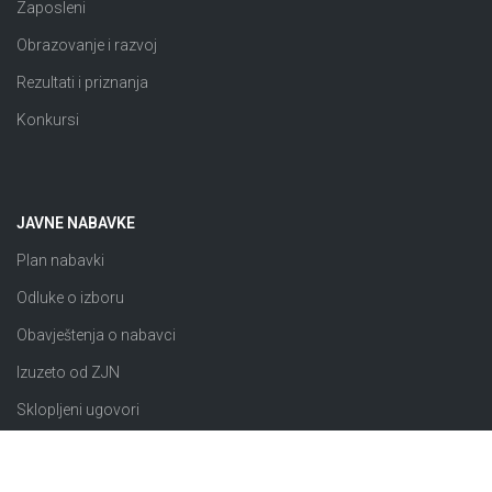
Zaposleni
Obrazovanje i razvoj
Rezultati i priznanja
Konkursi
JAVNE NABAVKE
Plan nabavki
Odluke o izboru
Obavještenja o nabavci
Izuzeto od ZJN
Sklopljeni ugovori
Razno