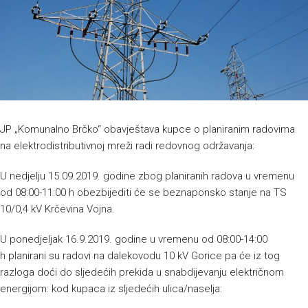
JP „Komunalno Brčko“ obavještava kupce o planiranim radovima
na elektrodistributivnoj mreži radi redovnog održavanja:
U nedjelju 15.09.2019. godine zbog planiranih radova u vremenu
od 08:00-11:00 h obezbijediti će se beznaponsko stanje na TS
10/0,4 kV Krčevina Vojna.
U ponedjeljak 16.9.2019. godine u vremenu od 08:00-14:00
h planirani su radovi na dalekovodu 10 kV Gorice pa će iz tog
razloga doći do sljedećih prekida u snabdijevanju električnom
energijom: kod kupaca iz sljedećih ulica/naselja: