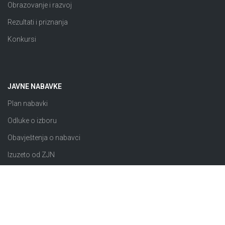
Obrazovanje i razvoj
Rezultati i priznanja
Konkursi
JAVNE NABAVKE
Plan nabavki
Odluke o izboru
Obavještenja o nabavci
Izuzeto od ZJN
Sklopljeni ugovori
Razno