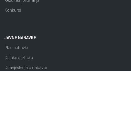
Rezultati i priznanja
Konkursi
JAVNE NABAVKE
Plan nabavki
Odluke o izboru
Obavještenja o nabavci
Izuzeto od ZJN
Sklopljeni ugovori
Razno
© 2026 JP “Komunalno Brčko” d.o.o. Brčko distrikt BiH |
Pravila i uslovi korištenja