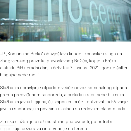
JP „Komunalno Brčko” obavještava kupce i korisnike usluga da
zbog vjerskog praznika pravoslavnog Božića, koji je u Brčko
distriktu BiH neradni dan, u četvrtak 7. januara 2021. godine šalteri
blagajne neće raditi.
Služba za upravljanje otpadom vršiće odvoz komunalnog otpada
prema predviđenom rasporedu, a prekida u radu neće biti ni za
Službu za javnu higijenu, čiji zaposlenici će realizovati održavanje
javnih i saobraćajnih površina u skladu sa redovnim planom rada.
Zimska služba je u režimu stalne pripravnosti, po potrebi
organizuje dežurstva i intervencije na terenu.