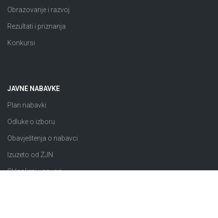
Obrazovanje i razvoj
Rezultati i priznanja
Konkursi
JAVNE NABAVKE
Plan nabavki
Odluke o izboru
Obavještenja o nabavci
Izuzeto od ZJN
Sklopljeni ugovori
Razno