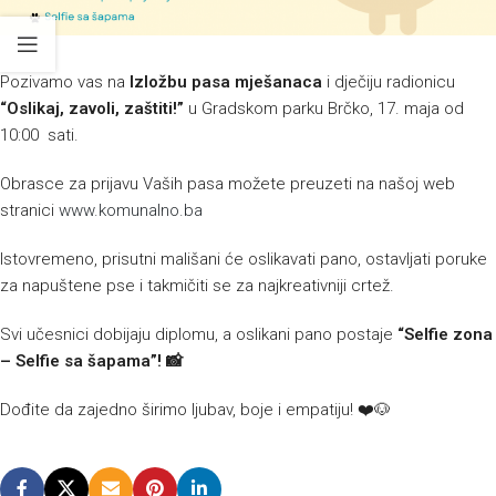
Pozivamo vas na
Izložbu pasa mješanaca
i dječiju radionicu
“Oslikaj, zavoli, zaštiti!”
u Gradskom parku Brčko, 17. maja od
10:00 sati.
Obrasce za prijavu Vaših pasa možete preuzeti na našoj web
stranici
www.komunalno.ba
Istovremeno, prisutni mališani će oslikavati pano, ostavljati poruke
za napuštene pse i takmičiti se za najkreativniji crtež.
Svi učesnici dobijaju diplomu, a oslikani pano postaje
“Selfie zona
– Selfie sa šapama”!
📸
Dođite da zajedno širimo ljubav, boje i empatiju! ❤️🐶