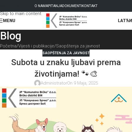
Skip to navigation
O NAMA
PITANJA
DOKUMENTI
KONTAKT
Skip to main content
LAT
ЋИ
MENU
Blog
Početna
Vijesti i publikacije
Saopštenja za javnost
SAOPŠTENJA ZA JAVNOST
Subota u znaku ljubavi prema
životinjama! 🐾🎨
Administrator
On 9 Maja, 2025