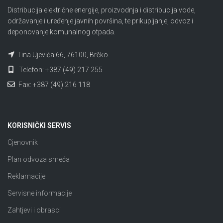
Distribucija električne energije, proizvodnja i distribucija vode,
održavanje i uređenje javnih površina, te prikupljanje, odvoz i
deponovanje komunalnog otpada.
Tina Ujevića 66, 76100, Brčko
Telefon: +387 (49) 217 255
Fax: +387 (49) 216 118
KORISNIČKI SERVIS
Cjenovnik
Plan odvoza smeća
Reklamacije
Servisne informacije
Zahtjevi i obrasci