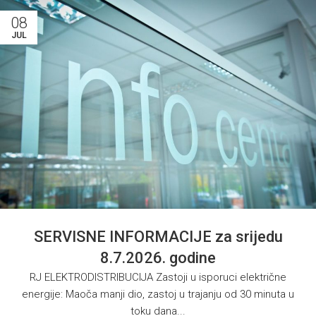
08
JUL
SERVISNE INFORMACIJE za srijedu
8.7.2026. godine
RJ ELEKTRODISTRIBUCIJA Zastoji u isporuci električne
energije: Maoča manji dio, zastoj u trajanju od 30 minuta u
toku dana...