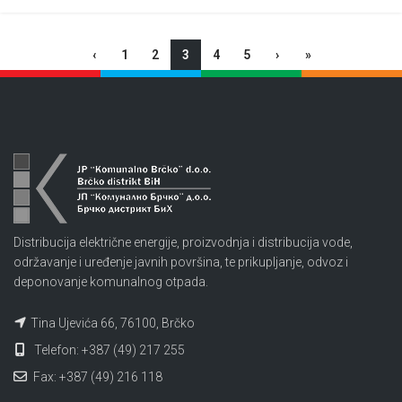
‹
1
2
3
4
5
›
»
Distribucija električne energije, proizvodnja i distribucija vode,
održavanje i uređenje javnih površina, te prikupljanje, odvoz i
deponovanje komunalnog otpada.
Tina Ujevića 66, 76100, Brčko
Telefon: +387 (49) 217 255
Fax: +387 (49) 216 118