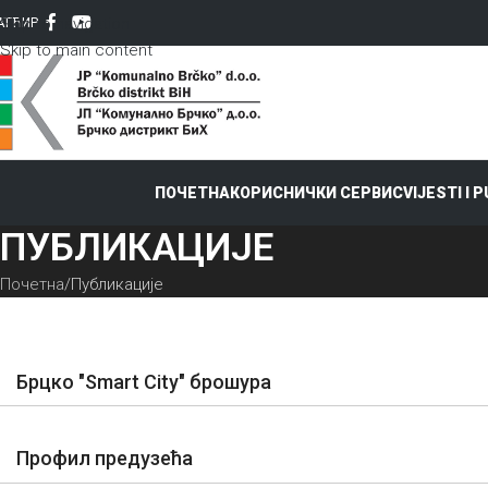
Skip to navigation
AT
ЋИР
Skip to main content
ПОЧЕТНА
КОРИСНИЧКИ СЕРВИС
VIJESTI I 
ПУБЛИКАЦИЈЕ
Почетна
Публикације
Брцко "Smart City" брошура
Профил предузећа