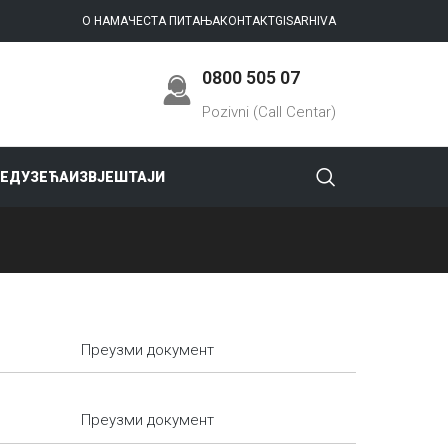
О НАМА
ЧЕСТА ПИТАЊА
КОНТАКТ
GIS
ARHIVA
0800 505 07
Pozivni (Call Centar)
РЕДУЗЕЋА
ИЗВЈЕШТАЈИ
Преузми документ
Преузми документ