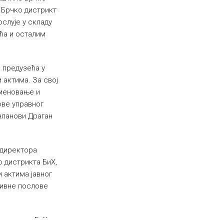
. Брчко дистрикт
ослује у складу
ћа и осталим
 предузећа у
 актима. За свој
именовање и
ове управног
 чланови Драган
 директора
о дистрикта БиХ,
 актима јавног
тивне послове
истрикту БиХ,