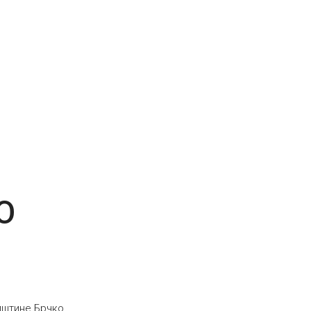
О
упштине Брчко