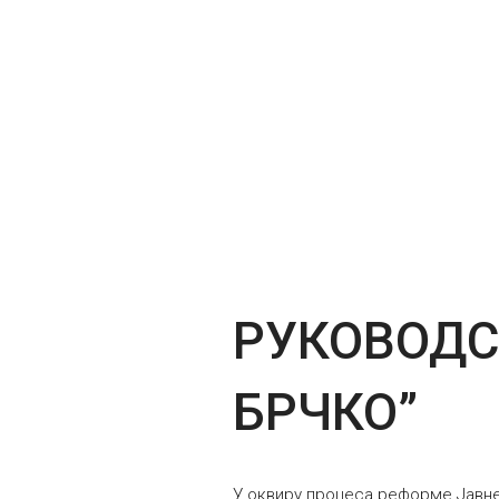
РУКОВОДС
БРЧКО”
У оквиру процеса реформе Јавне 