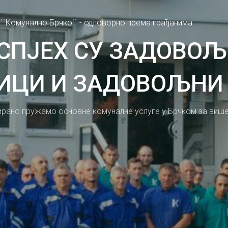
 ``Комунално Брчко`` - одговорно према грађанима
СПЈЕХ СУ ЗАДОВО
ИЦИ И ЗАДОВОЉНИ
уирано пружамо основне комуналне услуге у Брчком за више