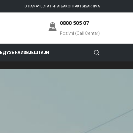
О НАМА
ЧЕСТА ПИТАЊА
КОНТАКТ
GIS
ARHIVA
0800 505 07
Pozivni (Call Centar)
РЕДУЗЕЋА
ИЗВЈЕШТАЈИ