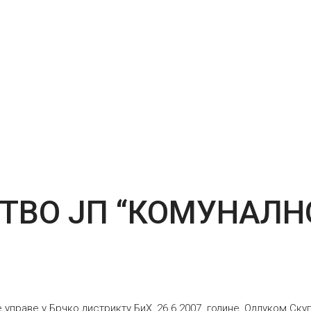
ТВО ЈП “КОМУНАЛН
управе у Брчко дистрикту БиХ, 26.6.2007. године, Одлуком Ск