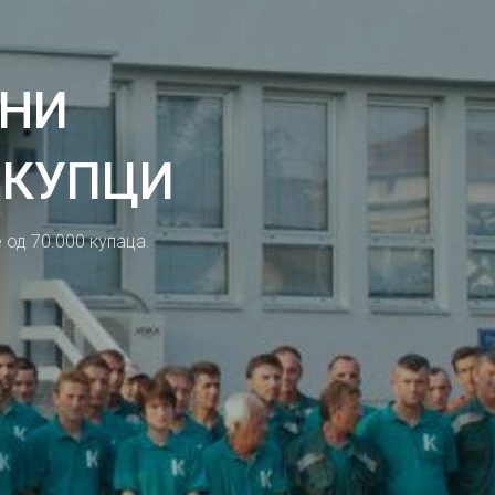
ЉНИ
 КУПЦИ
 од 70.000 купаца.