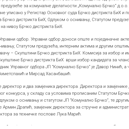
 предузеће за комуналне дјелатности „Комунално Брчко“ д.о.о
дине уписано у Регистар Основног суда Брчко дистрикта БиХ и п
 Брчко дистрикта БиХ, Одлуком о оснивању, Статутом предузе
на нивоу Брчко дистрикта БиХ.
правни одбор. Управни одбор доноси опште и појединачне акте
нивању, Статутом предузећа, интерним актима и другим општим
ивачу – Скупштини Брчко дистрикта БиХ. Комисија за избор и 
Скупштине Брчко дистрикта БиХ врши избор кандидата за члан
дник Управног одбора ЈП “Комунално Брчко” је Давор Нинић, а
Ахметспахић и Мирсад Хасанбашић.
 директор и два замјеника директора. Директора и замјенике
вног конкурса, у складу са условима прописаним Статутом Брчк
длуком о оснивању и статутом ЈП “Комунално Брчко”, те другим
е Армин Драпић, замјеник директора за стручне и администра
ктора за техничке послове Лука Марић.
ко“ повјерено је пружање услуга од општег интереса у Брчко д