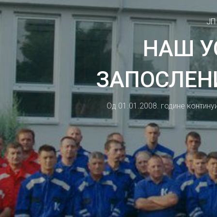
ЈП
НАШ У
ЗАПОСЛЕН
Од 01.01.2008. године контин