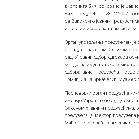
дистрикта БиХ, основано је Јавно
БиХ. Предузеће је 28.12.2007. го
са Законом о јавним предузећима
интерним и релевантним активма 
Орган управљања предузећем је У
складу са законом, Одлуком о ос
рад, Управни одбор одговара осн
мандатно-имунитетска комисија 
одбора јавног предузећа. Предсје
Томић, Саша Вркачевић, Муамер 
Пословодни орган предузећа чине
именује Управни одбор, путем ја
Законом о јавним предузећима, о
предузећа. Директор предузећа ј
Мићо Стевановић и замјеник дире
Јавном предузећу „Комунално Брч