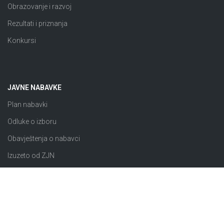
Obrazovanje i razvoj
Rezultati i priznanja
Konkursi
JAVNE NABAVKE
Plan nabavki
Odluke o izboru
Obavještenja o nabavci
Izuzeto od ZJN
Sklopljeni ugovori
Razno