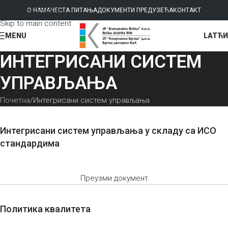
Skip to navigation
О НАМА
ЧЕСТА ПИТАЊА
ДОКУМЕНТИ ПРЕДУЗЕЋА
КОНТАКТ
Skip to main content
LAT
ЋИ
MENU
ИНТЕГРИСАНИ СИСТЕМ
УПРАВЉАЊА
Почетна
Интегрисани систем управљања
Интегрисани систем управљања у складу са ИСО
стандардима
Преузми документ
Политика квалитета