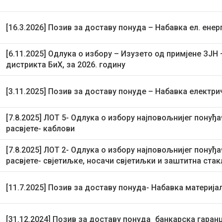
[16.3.2026] Позив за доставу понуда – Набавка ел. енерг
[6.11.2025] Одлука о избору – Изузето од примјене ЗЈН
дистрикта БиХ, за 2026. годину
[3.11.2025] Позив за доставу понуде – Набавка електрич
[7.8.2025] ЛОТ 5- Одлука о избору најповољнијег понуђ
расвјете- каблови
[7.8.2025] ЛОТ 2- Одлука о избору најповољнијег понуђ
расвјете- свјетиљке, носачи свјетиљки и заштитна стак
[11.7.2025] Позив за доставу понуда- Набавка материј
[31.12.2024] Позив за доставу понуда_банкарска гаран