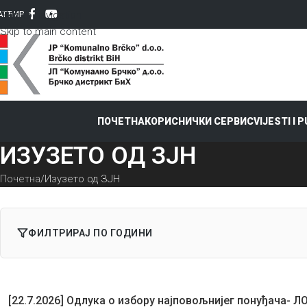
Skip to navigation
AT
ЋИР
Skip to main content
ПОЧЕТНА
КОРИСНИЧКИ СЕРВИС
VIJESTI I 
ИЗУЗЕТО ОД ЗЈН
Почетна
Изузето од ЗЈН
ФИЛТРИРАЈ ПО ГОДИНИ
[22.7.2026] Одлука о избору најповољнијег понуђача- Л