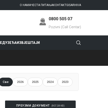
О НАМА
ЧЕСТА ПИТАЊА
КОНТАКТ
GIS
ARHIVA
0800 505 07
Pozivni (Call Centar)
РЕДУЗЕЋА
ИЗВЈЕШТАЈИ
Све
2026
2025
2024
2023
ПРЕУЗМИ ДОКУМЕНТ
(807,58 KB)