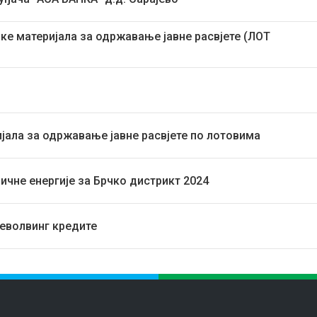
вке материјала за одржавање јавне расвјете (ЛОТ
ијала за одржавање јавне расвјете по лотовима
ричне енергије за Брчко дистрикт 2024
револвинг кредите