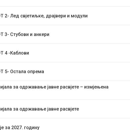
ОТ 2- Лед свјетиљке, драјвери и модули
ОТ 3- Стубови и анкери
ОТ 4 -Каблови
ОТ 5- Остала опрема
ијала за одржавање јавне расвјете – измјењена
ијала за одржавање јавне расвјете
је за 2027. годину