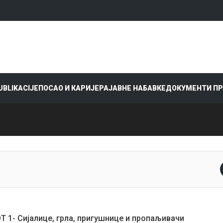
PUBLIKACIJE
ПОСАО И КАРИЈЕРА
ЈАВНЕ НАБАВКЕ
ДОКУМЕНТИ П
ОТ 1- Сијалице, грла, пригушнице и пропаљивачи