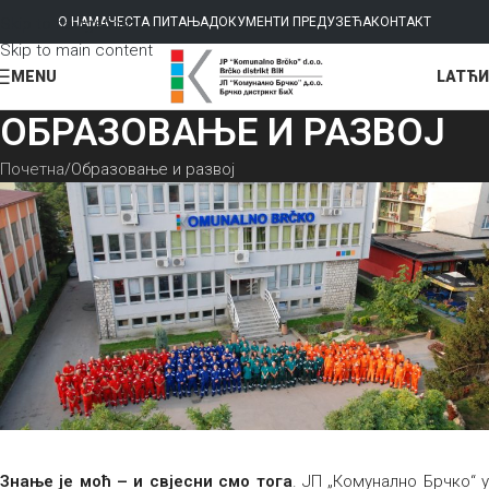
Skip to navigation
О НАМА
ЧЕСТА ПИТАЊА
ДОКУМЕНТИ ПРЕДУЗЕЋА
КОНТАКТ
Skip to main content
LAT
ЋИ
MENU
ОБРАЗОВАЊЕ И РАЗВОЈ
Почетна
Образовање и развој
Знање је моћ – и свјесни смо тога
. ЈП „Комунално Брчко“ 