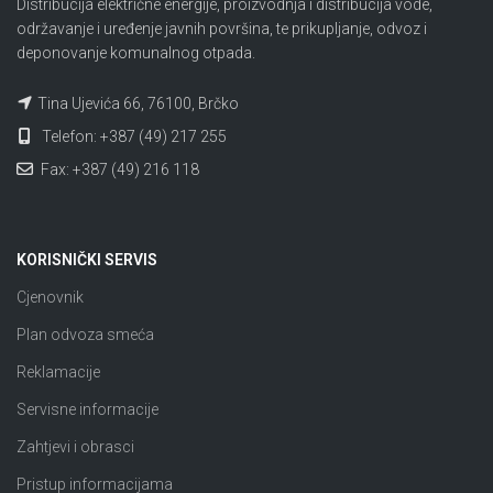
Distribucija električne energije, proizvodnja i distribucija vode,
održavanje i uređenje javnih površina, te prikupljanje, odvoz i
deponovanje komunalnog otpada.
Tina Ujevića 66, 76100, Brčko
Telefon: +387 (49) 217 255
Fax: +387 (49) 216 118
KORISNIČKI SERVIS
Cjenovnik
Plan odvoza smeća
Reklamacije
Servisne informacije
Zahtjevi i obrasci
Pristup informacijama