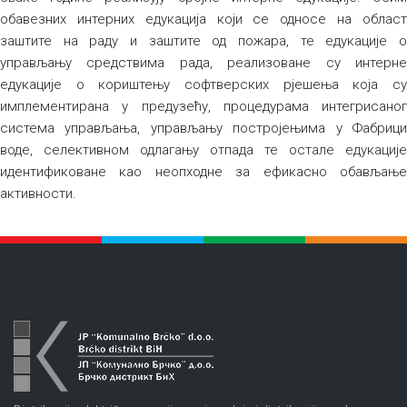
обавезних интерних едукација који се односе на област
заштите на раду и заштите од пожара, те едукације о
управљању средствима рада, реализоване су интерне
едукације о кориштењу софтверских рјешења која су
имплементирана у предузећу, процедурама интегрисаног
система управљања, управљању постројењима у Фабрици
воде, селективном одлагању отпада те остале едукације
идентификоване као неопходне за ефикасно обављање
активности.