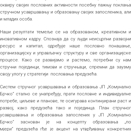
оквиру својих пословних активности посебну пажњу поклања
стручном усавршавању и образовању својих запосленика, али
и младих особа.
Наши резултати темеље се на образованом, креативном и
иновативном кадру. Спознаја да су људи неисцрпни развојни
ресурс и капитал, одређује наше пословно понашање,
организацијску и управљачку структуру и све организацијске
процесе. Како се развијамо и растемо, потребни су нам
стручни појединци, тимови и стручњаци, спремни да заузму
своју улогу у стратегији пословања предузећа.
Систем стручног усавршавања и образовања ЈП „Комунално
Брчко“ стално се унапређују, прати пословне и индивидуалне
потребе, циљеве и планове, те осигурава континуирани раст и
развој, како предузећа тако и појединца. План стручног
усавршавања и образовања запослених у ЈП „Комунално
Брчко“ заснован је на концепту образовања „по
мјери“ предузећа гђе је акцент на утврђивању конкретних