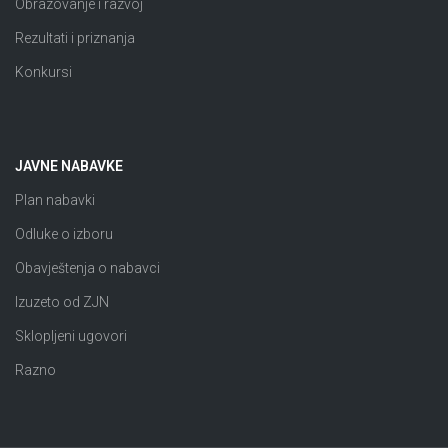
Obrazovanje i razvoj
Rezultati i priznanja
Konkursi
JAVNE NABAVKE
Plan nabavki
Odluke o izboru
Obavještenja o nabavci
Izuzeto od ZJN
Sklopljeni ugovori
Razno