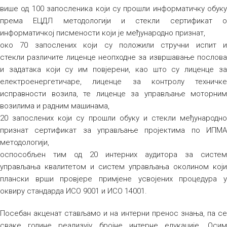
више од 100 запосленика који су прошли информатичку обуку
према ЕЦДЛ методологији и стекли сертификат о
информатичкој писмености који је међународно признат,
око 70 запослених који су положили стручни испит и
стекли различите лиценце неопходне за извршавање послова
и задатака који су им повјерени, као што су лиценце за
електроенергетичаре, лиценце за контролу техничке
исправности возила, те лиценце за управљање моторним
возилима и радним машинама,
20 запослених који су прошли обуку и стекли међународно
признат сертификат за управљање пројектима по ИПМА
методологији,
оспособљен тим од 20 интерних аудитора за систем
управљања квалитетом и систем управљања околином који
плански врши провјере примјене усвојених процедура у
оквиру стандарда ИСО 9001 и ИСО 14001.
Посебан акценат стављамо и на интерни пренос знања, па се
сваке године реализују бројне интерне едукације. Осим