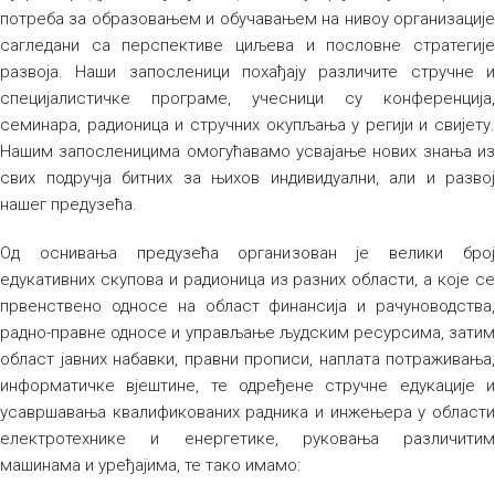
потреба за образовањем и обучавањем на нивоу организације
сагледани са перспективе циљева и пословне стратегије
развоја. Наши запосленици похађају различите стручне и
специјалистичке програме, учесници су конференција,
семинара, радионица и стручних окупљања у регији и свијету.
Нашим запосленицима омогућавамо усвајање нових знања из
свих подручја битних за њихов индивидуални, али и развој
нашег предузећа.
Од оснивања предузећа организован је велики број
едукативних скупова и радионица из разних области, а које се
првенствено односе на област финансија и рачуноводства,
радно-правне односе и управљање људским ресурсима, затим
област јавних набавки, правни прописи, наплата потраживања,
информатичке вјештине, те одређене стручне едукације и
усавршавања квалификованих радника и инжењера у области
електротехнике и енергетике, руковања различитим
машинама и уређајима, те тако имамо: