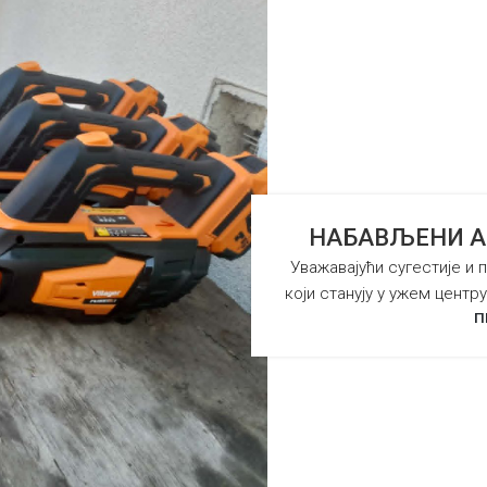
НАБАВЉЕНИ А
Уважавајући сугестије и 
који станују у ужем центру
П