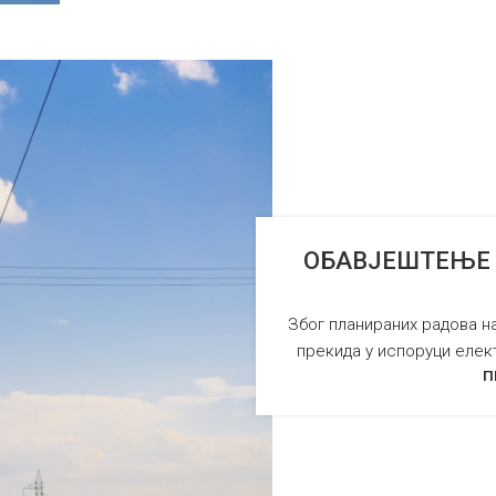
ОБАВЈЕШТЕЊЕ о
Због планираних радова на 
прекида у испоруци елект
П