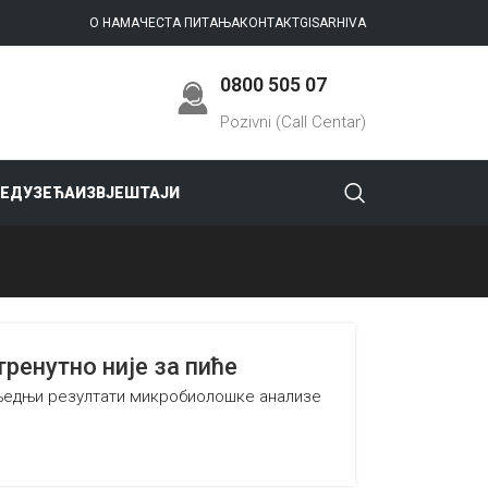
О НАМА
ЧЕСТА ПИТАЊА
КОНТАКТ
GIS
ARHIVA
0800 505 07
Pozivni (Call Centar)
РЕДУЗЕЋА
ИЗВЈЕШТАЈИ
енутно није за пиће
осљедњи резултати микробиолошке анализе