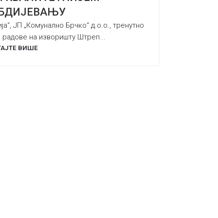
БДИЈЕВАЊУ
а“, ЈП „Комунално Брчко“ д.о.о., тренутно
 радове на изворишту Штреп...
АЈТЕ ВИШЕ