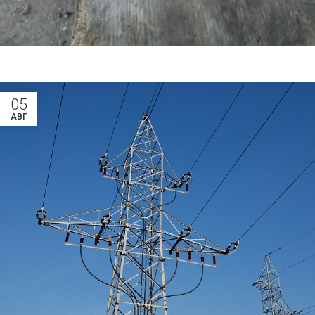
05
АВГ