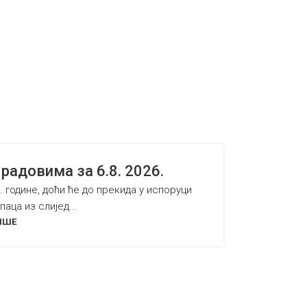
адовима за 6.8. 2026.
. године, доћи ће до прекида у испоруци
аца из слијед...
ИШЕ