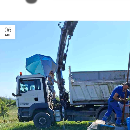
06
АВГ