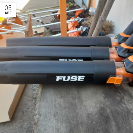
05
АВГ