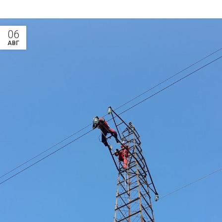
06
АВГ