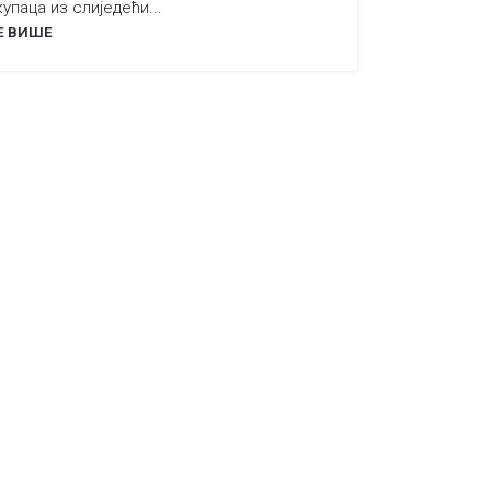
упаца из слиједећи...
Е ВИШЕ