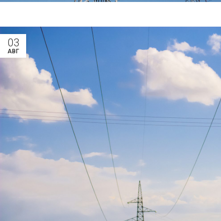
03
АВГ