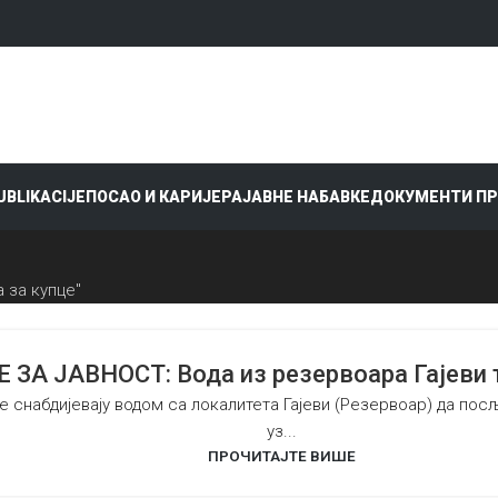
PUBLIKACIJE
ПОСАО И КАРИЈЕРА
ЈАВНЕ НАБАВКЕ
ДОКУМЕНТИ П
 за купце"
А ЈАВНОСТ: Вода из резервоара Гајеви тр
е снабдијевају водом са локалитета Гајеви (Резервоар) да п
уз...
ПРОЧИТАЈТЕ ВИШЕ