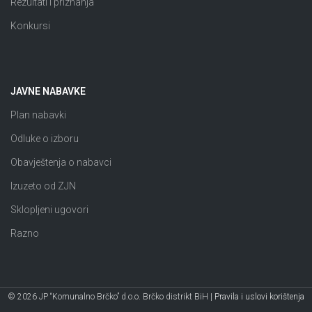
Rezultati i priznanja
Konkursi
JAVNE NABAVKE
Plan nabavki
Odluke o izboru
Obavještenja o nabavci
Izuzeto od ZJN
Sklopljeni ugovori
Razno
© 2026 JP “Komunalno Brčko” d.o.o. Brčko distrikt BiH |
Pravila i uslovi korištenja