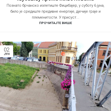
Познато брчанско излетиште Фицибајер, у суботу 6.јуна,
било је средиште предивне енергије, дјечије граје и
племенитости. У присуст...
ПРОЧИТАЈТЕ ВИШЕ
02
ЈУН