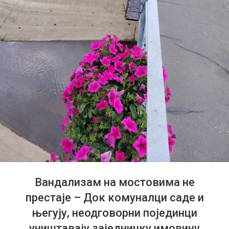
Вандализам на мостовима не
престаје – Док комуналци саде и
његују, неодговорни појединци
уништавају заједничку имовину