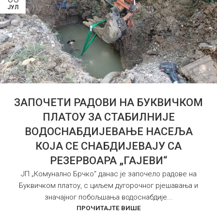
ЈУЛ
ЗАПОЧЕТИ РАДОВИ НА БУКВИЧКОМ
ПЛАТОУ ЗА СТАБИЛНИЈЕ
ВОДОСНАБДИЈЕВАЊЕ НАСЕЉА
КОЈА СЕ СНАБДИЈЕВАЈУ СА
РЕЗЕРВОАРА „ГАЈЕВИ“
ЈП „Комунално Брчко“ данас је започело радове на
Буквичком платоу, с циљем дугорочног рјешавања и
значајног побољшања водоснабдије...
ПРОЧИТАЈТЕ ВИШЕ