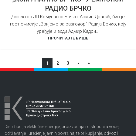
РАДИО БРЧКО
Директор ЈП Комунално Брчко, Армин Драпић, био је
гост емисије „Вријеме за разговор“ Радија Брчко, коју
уређује и води Адмир Кадри...
ПРОЧИТАЈТЕ ВИШЕ
1
2
3
›
»
Distribucija električne energije, proizvodnja i distribucija vode,
održavanje i uređenje javnih površina, te prikupljanje, odvoz i