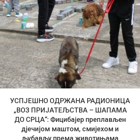
УСПЈЕШНО ОДРЖАНА РАДИОНИЦА
„ВОЗ ПРИЈАТЕЉСТВА – ШАПАМА
ДО СРЦА“: Фицибајер преплављен
дјечијом маштом, смијехом и
љубављу према животињама