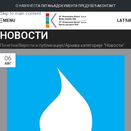
Skip to navigation
О НАМА
ЧЕСТА ПИТАЊА
ДОКУМЕНТИ ПРЕДУЗЕЋА
КОНТАКТ
Skip to main content
LAT
ЋИ
MENU
НОВОСТИ
Почетна
Вијести и публикације
Архива категоријe "Новости"
06
АВГ