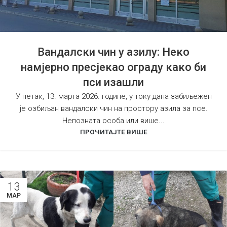
Вандалски чин у азилу: Неко
намјерно пресјекао ограду како би
пси изашли
У петак, 13. марта 2026. године, у току дана забиљежен
је озбиљан вандалски чин на простору азила за псе.
Непозната особа или више...
ПРОЧИТАЈТЕ ВИШЕ
13
МАР