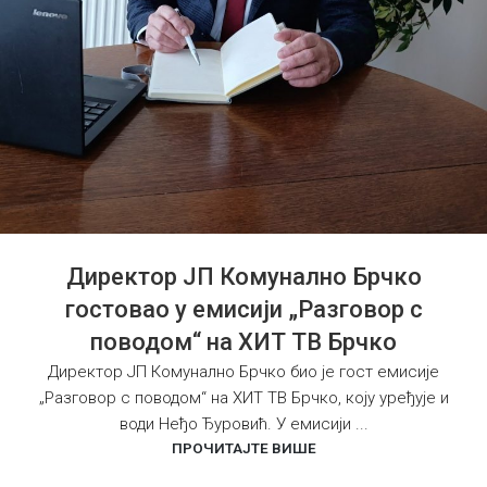
Директор ЈП Комунално Брчко
гостовао у емисији „Разговор с
поводом“ на ХИТ ТВ Брчко
Директор ЈП Комунално Брчко био је гост емисије
„Разговор с поводом“ на ХИТ ТВ Брчко, коју уређује и
води Неђо Ђуровић. У емисији ...
ПРОЧИТАЈТЕ ВИШЕ