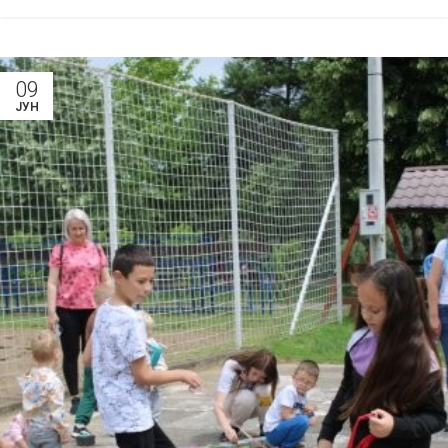
09
ЈУН