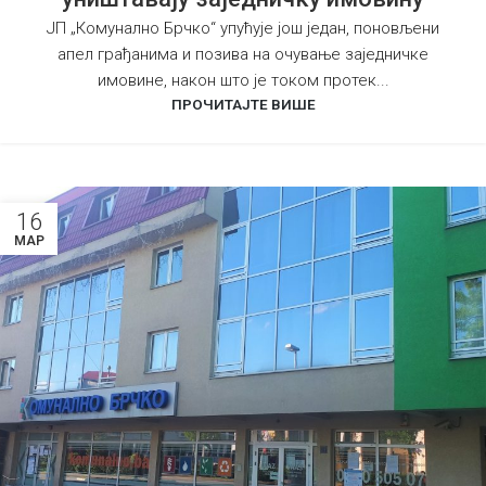
ЈП „Комунално Брчко“ упућује још један, поновљени
апел грађанима и позива на очување заједничке
имовине, након што је током протек...
ПРОЧИТАЈТЕ ВИШЕ
16
МАР