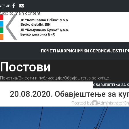
Skip to navigation
AT
ЋИР
Skip to main content
ПОЧЕТНА
КОРИСНИЧКИ СЕРВИС
VIJESTI I 
Постови
Почетна
Вијести и публикације
Обавјештења за купце
ОБАВЈЕШТЕЊА ЗА 
20.08.2020. Обавјештење за ку
Posted by
Administrator
On