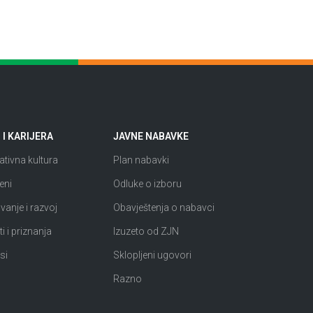
I KARIJERA
JAVNE NABAVKE
tivna kultura
Plan nabavki
eni
Odluke o izboru
anje i razvoj
Obavještenja o nabavci
i i priznanja
Izuzeto od ZJN
si
Sklopljeni ugovori
Razno