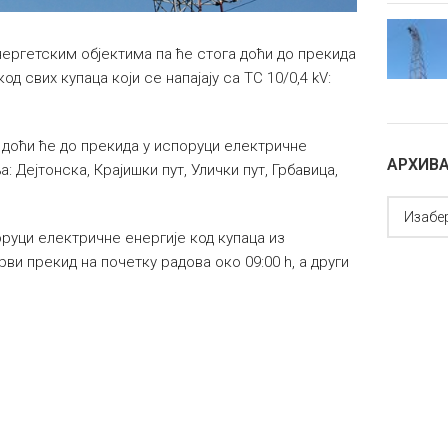
ергетским објектима па ће стога доћи до прекида
од свих купаца који се напајају са ТС 10/0,4 kV:
доћи ће до прекида у испоруци електричне
АРХИВ
 Дејтонска, Крајишки пут, Улички пут, Грбавица,
оруци електричне енергије код купаца из
ви прекид на почетку радова око 09:00 h, а други