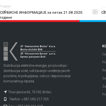
Новије
СЕРВИСНЕ ИНФОРМАЦИЈЕ за петак 21.08.2020.
СЕ
године
KO
Cj
Pl
Distribucija električne energije, proizvodnja i
Re
distribucija vode, održavanje i uređenje javnih
površina, te prikupljanje, odvoz i deponovanje
Se
komunalnog otpada.
Za
Tina Ujevića 66, 76100, Brčko
Pr
Telefon: +387 (49) 217 255