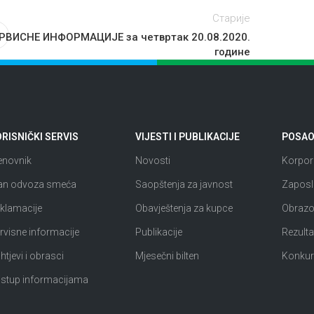
Старије
РВИСНЕ ИНФОРМАЦИЈЕ за четвртак 20.08.2020.
године
RISNIČKI SERVIS
VIJESTI I PUBLIKACIJE
POSAO 
enovnik
Novosti
Korpora
an odvoza smeća
Saopštenja za javnost
Zaposl
klamacije
Obavještenja za kupce
Obrazov
rvisne informacije
Publikacije
Rezultat
htjevi i obrasci
Mjesečni bilten
Konkur
istup informacijama