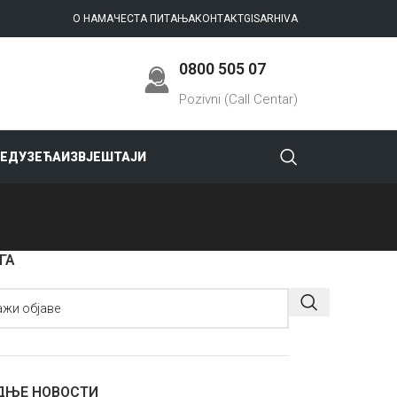
О НАМА
ЧЕСТА ПИТАЊА
КОНТАКТ
GIS
ARHIVA
0800 505 07
Pozivni (Call Centar)
РЕДУЗЕЋА
ИЗВЈЕШТАЈИ
ГА
ДЊЕ НОВОСТИ