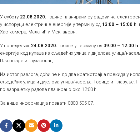
У суботу
22.08.2020.
године планирани су радови на електроен
у испоруци електричне енергије у термину од
13:00 – 15:00 h
к
Хас комерц, Малагић и МекГаверн.
У понедјељак
24.08.2020.
године у термину од
09:00 – 12:00 h
енергије код купаца из сљедећих улица и дијелова улица/насеља:
Пљоштаре и Глухаковац.
Из истог разлога, доћи ће и до два краткотрајна прекида у исп
сљедећих улица и дијелова улица/насеља: Горице и Плазуље. Пр
по завршетку радова планирано око 12:00 h.
За више информација позвати 0800 505 07.