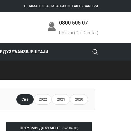
О НАМА
ЧЕСТА ПИТАЊА
КОНТАКТ
GIS
ARHIVA
0800 505 07
Pozivni (Call Centar)
РЕДУЗЕЋА
ИЗВЈЕШТАЈИ
Све
2022
2021
2020
ПРЕУЗМИ ДОКУМЕНТ
(241,86 KB)