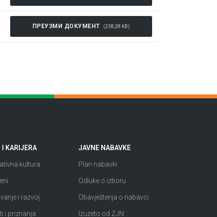
ПРЕУЗМИ ДОКУМЕНТ
(238,28 KB)
I KARIJERA
JAVNE NABAVKE
tivna kultura
Plan nabavki
eni
Odluke o izboru
anje i razvoj
Obavještenja o nabavci
i i priznanja
Izuzeto od ZJN