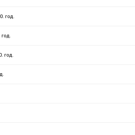
. год.
 год.
. год.
д.