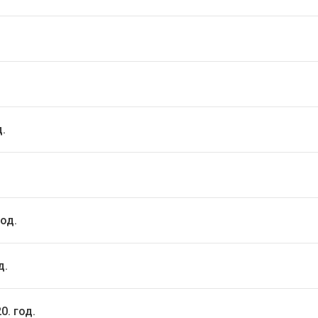
д.
од.
д.
0. год.