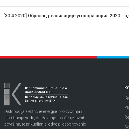
[30.4.2020] Образац реализације уговора април 2020. го
KO
Cj
Pl
Distribucija električne energije, proizvodnja i
Re
distribucija vode, održavanje i uređenje javnih
površina, te prikupljanje, odvoz i deponovanje
Se