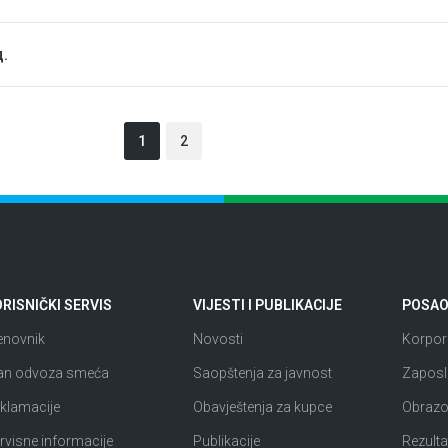
д.
1
2
RISNIČKI SERVIS
VIJESTI I PUBLIKACIJE
POSAO 
enovnik
Novosti
Korpora
an odvoza smeća
Saopštenja za javnost
Zaposl
klamacije
Obavještenja za kupce
Obrazov
rvisne informacije
Publikacije
Rezultat