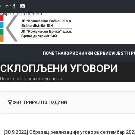
Skip to navigation
AT
ЋИР
Skip to main content
ПОЧЕТНА
КОРИСНИЧКИ СЕРВИС
VIJESTI I 
СКЛОПЉЕНИ УГОВОРИ
Почетна
Склопљени уговори
ФИЛТРИРАЈ ПО ГОДИНИ
[30.9.2022] Образац реализације уговора септембар 202