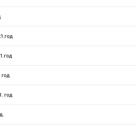
д
21.год
1.год
 год
1. год
д.