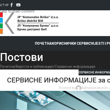
Skip to navigation
AT
ЋИР
Skip to main content
ПОЧЕТНА
КОРИСНИЧКИ СЕРВИС
VIJESTI I 
Постови
Почетна
Вијести и публикације
Сервисне информације
СЕРВИСНЕ ИНФОРМ
СЕРВИСНЕ ИНФОРМАЦИЈЕ за сри
Posted by
Administrator
On 