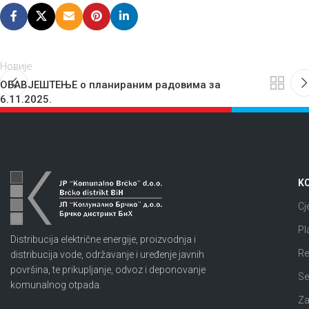
Новије
ОБАВЈЕШТЕЊЕ о планираним радовима за
6.11.2025.
KO
Cj
Pl
Distribucija električne energije, proizvodnja i
Re
distribucija vode, održavanje i uređenje javnih
površina, te prikupljanje, odvoz i deponovanje
Se
komunalnog otpada.
Za