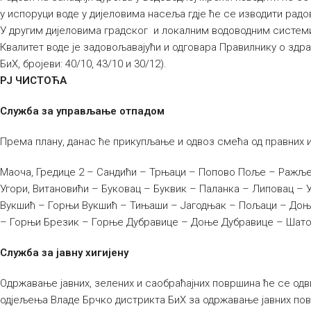
у испоруци воде у дијеловима насеља гдје ће се изводити радо
У другим дијеловима градског и локалним водоводним систем
Квалитет воде је задовољавајући и одговара Правилнику о здра
БиХ, бројеви: 40/10, 43/10 и 30/12).
РЈ ЧИСТОЋА
Служба за управљање отпадом
Према плану, данас ће прикупљање и одвоз смећа од правних 
Маоча, Гредице 2 – Сандићи – Трњаци – Попово Поље – Ражљев
Угори, Витановићи – Буковац – Буквик – Паланка – Липовац –
Вукшић – Горњи Вукшић – Тињаши – Јагодњак – Пољаци – Доњ
– Горњи Брезик – Горње Дубравице – Доње Дубравице – Шато
Служба за јавну хигијену
Одржавање јавних, зелених и саобраћајних површина ће се одв
одјељења Владе Брчко дистрикта БиХ за одржавање јавних по