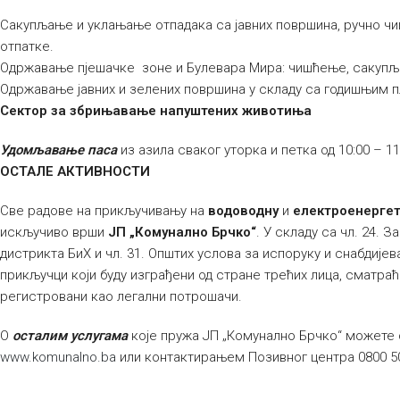
Сакупљање и уклањање отпадака са јавних површина, ручно ч
отпатке.
Одржавање пјешачке зоне и Булевара Мира: чишћење, сакуп
Одржавање јавних и зелених површина у складу са годишњим 
Сектор за збрињавање напуштених животиња
Удомљавање паса
из азила сваког уторка и петка од 10:00 – 11
ОСТАЛЕ АКТИВНОСТИ
Све радове на прикључивању на
водоводну
и
електроенергет
искључиво врши
ЈП „Комунално Брчко“
. У складу са чл. 24.
дистрикта БиХ и чл. 31. Општих услова за испоруку и снабдиј
прикључци који буду изграђени од стране трећих лица, сматра
регистровани као легални потрошачи.
О
осталим услугама
које пружа ЈП „Комунално Брчко“ можете 
www.komunalno.ba
или контактирањем Позивног центра 0800 5