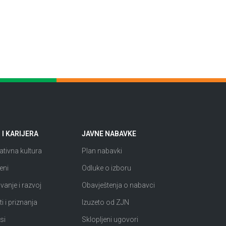
I KARIJERA
JAVNE NABAVKE
tivna kultura
Plan nabavki
eni
Odluke o izboru
anje i razvoj
Obavještenja o nabavci
i i priznanja
Izuzeto od ZJN
si
Sklopljeni ugovori