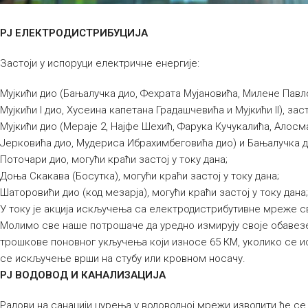
РЈ ЕЛЕКТРОДИСТРИБУЦИЈА
Застоји у испоруци електричне енергије:
Мујкићи дио (Бањалучка дио, Фехрата Мујановића, Милене Павл
Мујкићи I дио, Хусеина капетана Градашчевића и Мујкићи II), заст
Мујкићи дио (Мераје 2, Најфе Шехић, Фарука Кучукалића, Алосм
Јерковића дио, Мудериса Ибрахимбеговића дио) и Бањалучка дио,
Поточари дио, могући краћи застој у току дана;
Доња Скакава (Босутка), могући краћи застој у току дана;
Шаторовићи дио (код мезарја), могући краћи застој у току дана;
У току је акција искључења са електродистрибутивне мреже св
Молимо све наше потрошаче да уредно измирују своје обавезе
трошкове поновног укључења који износе 65 КМ, уколико се и
се искључење врши на стубу или кровном носачу.
РЈ ВОДОВОД И КАНАЛИЗАЦИЈА
Радови на санацији цурења у водоводној мрежи изводити ће се 