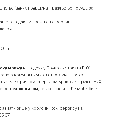
ишћење јавних површина, пражњење посуда за
љање отпадака и пражњење корпица
планом
:00 h
ску мрежу
на подручју Брчко дистрикта БиХ
 Закона о комуналним дјелатностима Брчко
евање електричном енергијом Брчко дистрикта БиХ,
ће се
незаконитим
, те као такви неће моћи бити
сазнати више у корисничком сервису на
05 07.