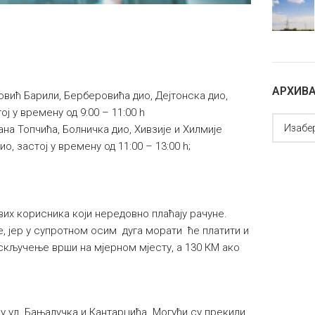
АРХИВ
овић Барили, Берберовића дио, Дејтонска дио,
ој у времену од 9:00 – 11:00 h
ана Топчића, Болничка дио, Хивзије и Хилмије
 застој у времену од 11:00 – 13:00 h;
их корисника који нередовно плаћају рачуне.
, јер у супротном осим дуга морати ће платити и
скључење врши на мјерном мјесту, а 130 КМ ако
у ул. Бањалучка и Кантарџића. Могући су прекиди