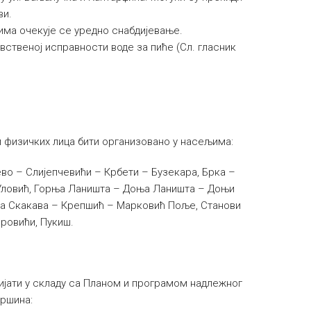
ви.
има очекује се уредно снабдијевање.
вственој исправности воде за пиће (Сл. гласник
и физичких лица бити организовано у насељима:
о – Слијепчевићи – Крбети – Бузекара, Брка –
 Уловић, Горња Ланишта – Доња Ланишта – Доњи
а Скакава – Крепшић – Марковић Поље, Станови
ровићи, Пукиш.
ијати у складу са Планом и програмом надлежног
вршина: