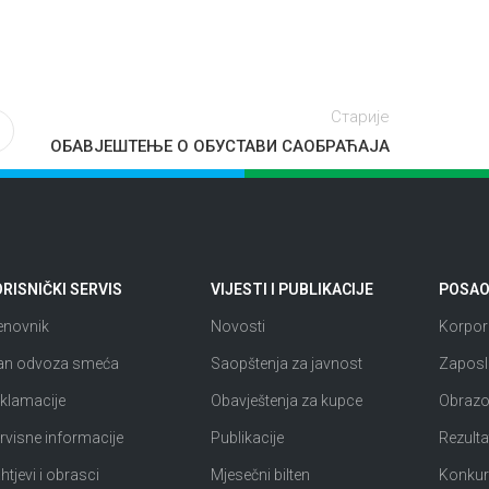
Старије
ОБАВЈЕШТЕЊЕ О ОБУСТАВИ САОБРАЋАЈА
RISNIČKI SERVIS
VIJESTI I PUBLIKACIJE
POSAO 
enovnik
Novosti
Korpora
an odvoza smeća
Saopštenja za javnost
Zaposl
klamacije
Obavještenja za kupce
Obrazov
rvisne informacije
Publikacije
Rezultat
htjevi i obrasci
Mjesečni bilten
Konkur