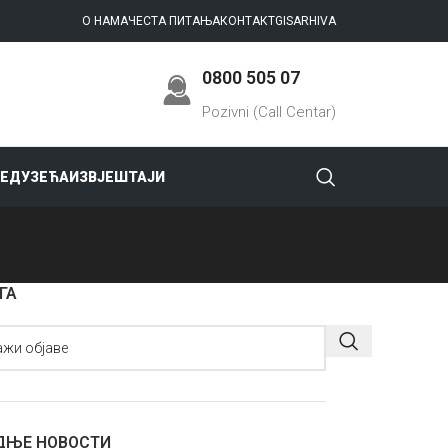
О НАМА
ЧЕСТА ПИТАЊА
КОНТАКТ
GIS
ARHIVA
0800 505 07
Pozivni (Call Centar)
РЕДУЗЕЋА
ИЗВЈЕШТАЈИ
ГА
ДЊЕ НОВОСТИ