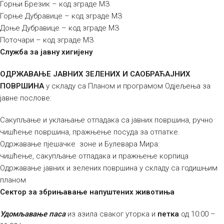
Горњи Брезик – код зграде МЗ
Горње Дубравице – код зграде МЗ
Доње Дубравице – код зграде МЗ
Поточари – код зграде МЗ
Служба за јавну хигијену
ОДРЖАВАЊЕ ЈАВНИХ ЗЕЛЕНИХ И САОБРАЋАЈНИХ
ПОВРШИНА
у складу са Планом и програмом Одјељења за
јавне послове:
Сакупљање и уклањање отпадака са јавних површина, ручно
чишћење површина, пражњење посуда за отпатке.
Одржавање пјешачке зоне и Булевара Мира:
чишћење, сакупљање отпадака и пражњење корпица
Одржавање јавних и зелених површина у складу са годишњим
планом
Сектор за збрињавање напуштених животиња
Удомљавање паса
из азила сваког уторка и
петка
од 10:00 –