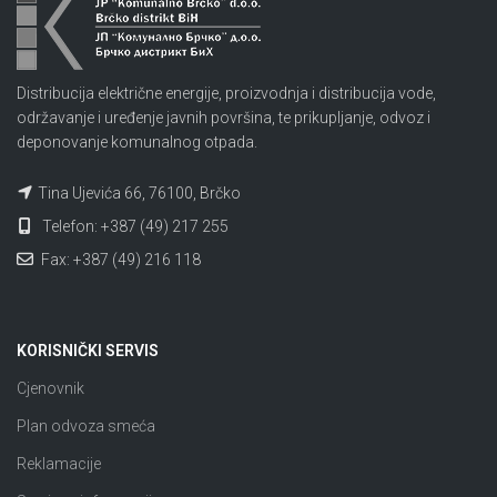
Distribucija električne energije, proizvodnja i distribucija vode,
održavanje i uređenje javnih površina, te prikupljanje, odvoz i
deponovanje komunalnog otpada.
Tina Ujevića 66, 76100, Brčko
Telefon: +387 (49) 217 255
Fax: +387 (49) 216 118
KORISNIČKI SERVIS
Cjenovnik
Plan odvoza smeća
Reklamacije