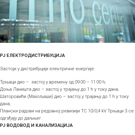
РЈ ЕЛЕКТРОДИСТРИБУЦИЈА
Застоји у дистрибуцији електричне енергије:
Трњаци дио – застој у времену од 09:00 – 11:00 h;
Доња Ланишта дио – застој у трајању до 1 h у току дана;
Шаторовићи (Махољаши) дио – застој у трајању до 1 h у току
дана;
Плански радови на редовној ревизији ТС 10/0,4 kV Трњаци 3 се
одгађају до даљњег.
РЈ ВОДОВОД И КАНАЛИЗАЦИЈА