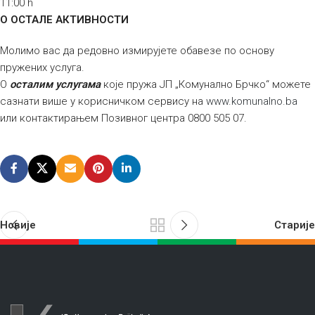
11:00 h
О
ОСТАЛЕ АКТИВНОСТИ
Молимо вас да редовно измирујете обавезе по основу
пружених услуга.
О
осталим услугама
које пружа ЈП „Комунално Брчко“ можете
сазнати више у корисничком сервису на
www.komunalno.ba
или контактирањем Позивног центра 0800 505 07.
Новије
Старије