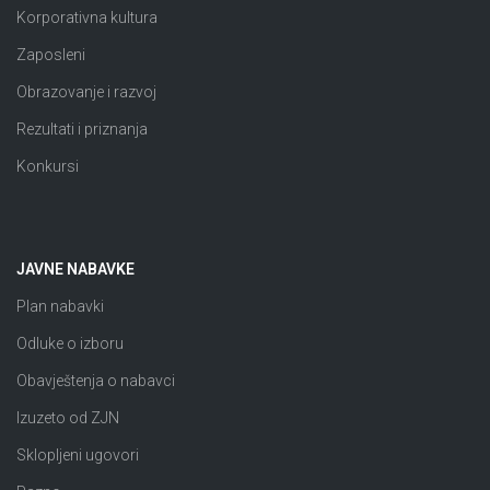
Korporativna kultura
Zaposleni
Obrazovanje i razvoj
Rezultati i priznanja
Konkursi
JAVNE NABAVKE
Plan nabavki
Odluke o izboru
Obavještenja o nabavci
Izuzeto od ZJN
Sklopljeni ugovori