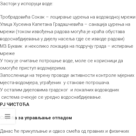
Застоји у испоруци воде:
Тробрадовића Сокак – лоцирање цурења на водоводној мрежи
Улица Хусеина Капетана Градашчевића – санација цурења на
мрежи (током извођења радова могућа је краћа обустава
водоснабдијевања у дијелу насеља гдје се изводе радови)
МЗ Буквик и неколико локација на подручју града – испирање
мреже
У току је очитање потрошње воде, моле се корисници да
омогуће приступ водомјерима.
Запосленици на терену проводе активности контроле мјерних
мјеста-водомјера, уграђених у станове потрошача.
У осталим дијеловима градског и локалних водоводних
система очекује се уредно водоснабдијевање.
РЈ ЧИСТОЋА
Служба за управљање отпадом
Данас ће прикупљање и одвоз смећа од правних и физичких