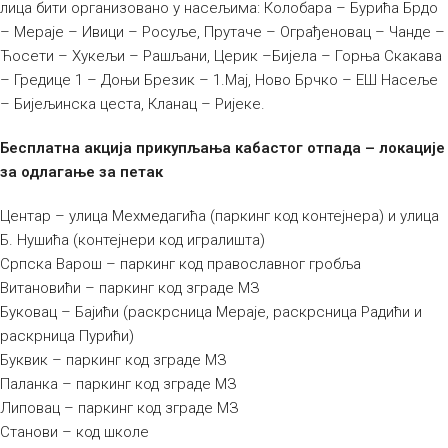
лица бити организовано у насељима: Колобара – Бурића Брдо
– Мераје – Ивици – Росуље, Прутаче – Ограђеновац – Чанде –
Ћосети – Хукељи – Рашљани, Церик –Бијела – Горња Скакава
– Гредице 1 – Доњи Брезик – 1.Мај, Ново Брчко – ЕШ Насеље
– Бијељинска цеста, Кланац – Ријеке.
Бесплатна акција прикупљања кабастог отпада – локације
за одлагање за петак
Центар – улица Мехмедагића (паркинг код контејнера) и улица
Б. Нушића (контејнери код игралишта)
Српска Варош – паркинг код православног гробља
Витановићи – паркинг код зграде МЗ
Буковац – Бајићи (раскрсница Мераје, раскрсница Радићи и
раскрница Пурићи)
Буквик – паркинг код зграде МЗ
Паланка – паркинг код зграде МЗ
Липовац – паркинг код зграде МЗ
Станови – код школе