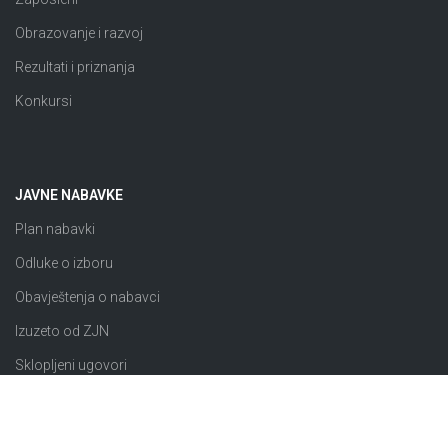
Obrazovanje i razvoj
Rezultati i priznanja
Konkursi
JAVNE NABAVKE
Plan nabavki
Odluke o izboru
Obavještenja o nabavci
Izuzeto od ZJN
Sklopljeni ugovori
Razno