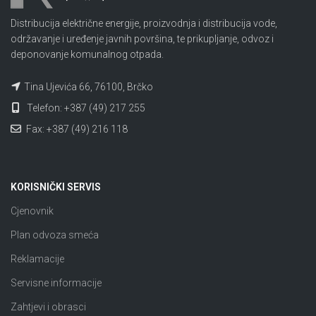
Distribucija električne energije, proizvodnja i distribucija vode,
održavanje i uređenje javnih površina, te prikupljanje, odvoz i
deponovanje komunalnog otpada.
Tina Ujevića 66, 76100, Brčko
Telefon: +387 (49) 217 255
Fax: +387 (49) 216 118
KORISNIČKI SERVIS
Cjenovnik
Plan odvoza smeća
Reklamacije
Servisne informacije
Zahtjevi i obrasci