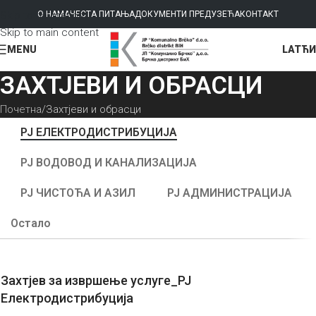
Skip to navigation
О НАМА
ЧЕСТА ПИТАЊА
ДОКУМЕНТИ ПРЕДУЗЕЋА
КОНТАКТ
Skip to main content
LAT
ЋИ
MENU
ЗАХТЈЕВИ И ОБРАСЦИ
Почетна
Захтјеви и обрасци
РЈ ЕЛЕКТРОДИСТРИБУЦИЈА
РЈ ВОДОВОД И КАНАЛИЗАЦИЈА
РЈ ЧИСТОЋА И АЗИЛ
РЈ АДМИНИСТРАЦИЈА
Остало
Захтјев за извршење услуге_РЈ
Електродистрибуција