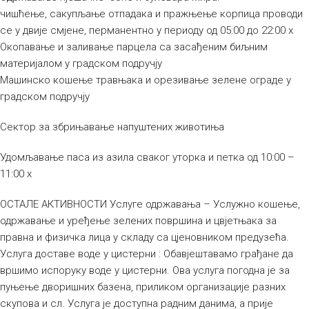
чишћење, сакупљање отпадака и пражњење корпица проводи
се у двије смјене, перманентно у периоду од 05:00 до 22:00 х
Окопавање и заливање парцела са засађеним биљним
материјалом у градском подручју
Машинско кошење травњака и орезивање зелене ограде у
градском подручју
Сектор за збрињавање напуштених животиња
Удомљавање паса из азила сваког уторка и петка од 10:00 –
11:00 х
ОСТАЛЕ АКТИВНОСТИ Услуге одржавања – Услужно кошење,
одржавање и уређење зелених површина и цвјетњака за
правна и физичка лица у складу са цјеновником предузећа.
Услуга доставе воде у цистерни : Обавјештавамо грађане да
вршимо испоруку воде у цистерни. Ова услуга погодна је за
пуњење дворишних базена, приликом организације разних
скупова и сл. Услуга је доступна радним данима, а прије