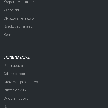
Korporativna kultura
Zaposleni
Obrazovanje i razvoj
Rezultati i priznanja
Konkursi
JAVNE NABAVKE
Plan nabavki
Odluke o izboru
Obavještenja o nabavci
Izuzeto od ZJN
Sklopljeni ugovori
Razno