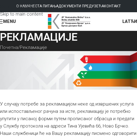
Skip to navigation
О НАМА
ЧЕСТА ПИТАЊА
ДОКУМЕНТИ ПРЕДУЗЕЋА
КОНТАКТ
Skip to main content
LAT
ЋИ
MENU
РЕКЛАМАЦИЈЕ
Почетна
Рекламације
У случају потребе за рекламацијом неке од извршених услуга
или испостављеног рачуна за исте, рекламацију је потребно
упутити у писаној форми путем прописаног обрасца и предати
у Службу протокола на адреси Тина Ујевића 66, Ново Брчко.
Наши службеници ће на Вашу рекламацију писмено одговорити