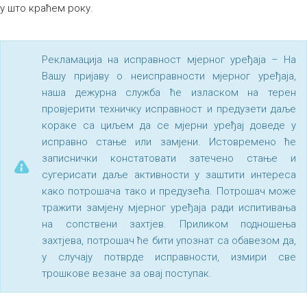
у што краћем року.
Рекламација на исправност мјерног уређаја – На
Вашу пријаву о неисправности мјерног уређаја,
наша дежурна служба ће изласком на терен
провјерити техничку исправност и предузети даље
кораке са циљем да се мјерни уређај доведе у
исправно стање или замјени. Истовремено ће
записнички констатовати затечено стање и
сугерисати даље активности у заштити интереса
како потрошача тако и предузећа. Потрошач може
тражити замјену мјерног уређаја ради испитивања
на сопствени захтјев. Приликом подношења
захтјева, потрошач ће бити упознат са обавезом да,
у случају потврде исправности, измири све
трошкове везане за овај поступак.