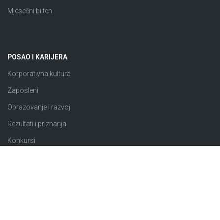
Mjesečni bilten
POSAO I KARIJERA
Korporativna kultura
Zaposleni
Obrazovanje i razvoj
Rezultati i priznanja
Konkursi
JAVNE NABAVKE
Plan nabavki
Odluke o izboru